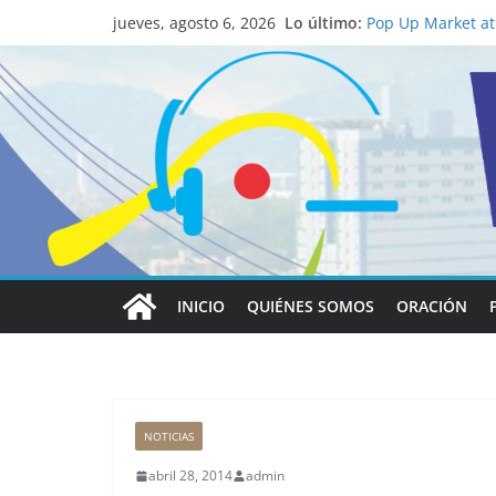
La ciencia desvel
Lo último:
católico para con
jueves, agosto 6, 2026
Pop Up Market atr
economía local
Salud mental a la
familia
Lo que tienen en 
Papa León XIV
Realizadores de V
institucional y h
INICIO
QUIÉNES SOMOS
ORACIÓN
NOTICIAS
abril 28, 2014
admin