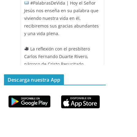
#PalabrasDeVida | Hoy el Señor
Jesús nos enseña en su palabra que
viviendo nuestra vida en él,
recibiremos sus gracias abundantes
y una vida plena.
La reflexión con el presbítero
Carlos Fernando Duarte Rivero,
párroco de Cristo Resucitado.
Twitter
Descarga nuestra App
Emisora Vox Dei
@emisoravoxdei
·
11 May 2025
“Mis ovejas escuchan mi voz, y yo
las conozco”
#PalabrasDeVida
Diócesis de Cúcuta
@diocesiscucuta