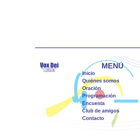
MENÚ
Inicio
Quiénes somos
Oración
Programación
Encuesta
Club de amigos
Contacto