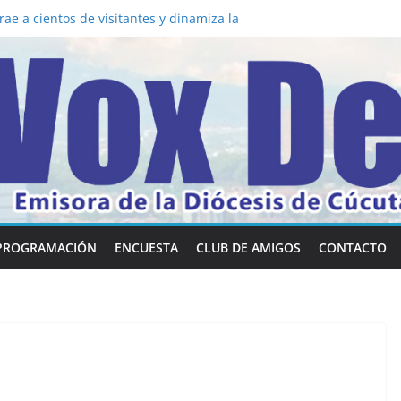
a los 5 secretos que tiene fácilmente un
vertirse en “Superancianos”
ae a cientos de visitantes y dinamiza la
 mesa: la importancia de hablarlo en
común la nueva Película Toy Story 5 y el
ox Dei fortalecen su identidad
abilidades en comunicación visual
PROGRAMACIÓN
ENCUESTA
CLUB DE AMIGOS
CONTACTO