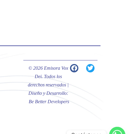
#PalabrasDeVida | Hoy en el
#Evangelio Jesús nos recuerda que
nos ama, que nos busca y que quien
escucha su voz, no será arrebatado
de su lado.
La reflexión con el presbítero
Carlos Fernando Duarte Rivero,
párroco de Cristo Resucitado.
© 2026 Emisora Vox
Twitter
Dei. Todos los
derechos reservados |
Diseño y Desarrollo:
Emisora Vox Dei
@emisoravoxdei
·
Be Better Developers
10 May 2025
“Tú tienes palabras de vida eterna”
#PalabrasDeVida
Diócesis de Cúcuta
@diocesiscucuta