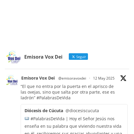
Emisora Vox Dei
Seguir
Emisora Vox Dei
@emisoravoxdei
·
12 May 2025
“El que no entra por la puerta en el aprisco de
las ovejas, sino que salta por otra parte, ese es
ladrón”
#PalabrasDeVida
Diócesis de Cúcuta
@diocesiscucuta
#PalabrasDeVida | Hoy el Señor Jesús nos
enseña en su palabra que viviendo nuestra vida
en él, recibiremos sus gracias abundantes y una