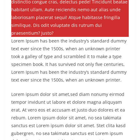
distinctio congue cras, delectus pede! Tincidunt beatae
habitant ullam. Aute reiciendis nemo aut alias unde
laboriosam placerat sequi! Atque habitasse fringilla
similique. Dis odit voluptate dis rutrum dui
praesentium? Justo?
Lorem Ipsum has been the industry’s standard dummy
text ever since the 1500s, when an unknown printer
took a galley of type and scrambled it to make a type
specimen book. It has survived not only five centuries,
Lorem Ipsum has been the industry’s standard dummy
text ever since the 1500s, when an unknown printer.
Lorem ipsum dolor sit amet,sed diam nonumy eirmod
tempor invidunt ut labore et dolore magna aliquyam
erat, At vero eos et accusam et justo duo dolores et ea
rebum. Lorem ipsum dolor sit amet, no sea takimata
sanctus est Lorem ipsum dolor sit amet. Stet clita kasd
gubergren, no sea takimata sanctus est Lorem ipsum