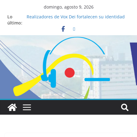
domingo, agosto 9, 2026
Lo
Realizadores de Vox Dei fortalecen su identidad
último:
institucional y habilidades en comunicación
visual
La ciencia desvela los 5 secretos que tiene
fácilmente un católico para convertirse en
“Superancianos”
Pop Up Market atrae a cientos de visitantes y
dinamiza la economía local
Salud mental a la mesa: la importancia de
hablarlo en familia
Lo que tienen en común la nueva Película Toy
Story 5 y el Papa León XIV