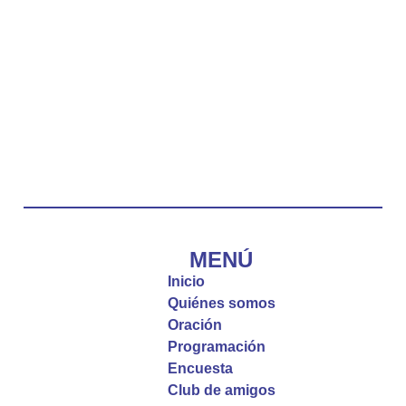
Duarte Rivero, párroco de Cristo Resucitado.
Twitter
Emisora Vox Dei
@emisoravoxdei
·
10 May 2025
“Tú tienes palabras de vida eterna”
#PalabrasDeVida
Diócesis de Cúcuta
@diocesiscucuta
#PalabrasDeVida | El #Evangelio nos recuerda
que, incluso cuando las cosas parecen difíciles o
MENÚ
incomprensibles, la verdadera fe nos guía y nos
Inicio
fortalece.
Quiénes somos
Oración
La reflexión con el presbítero Roberto Alfonso
Programación
Garzón Guillen, párroco de san Francisco Javier.
Encuesta
Club de amigos
Twitter