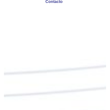
Contacto
Emisora Vox Dei
@emisoravoxdei
·
9 May 2025
“Si no comen la carne del Hijo del hombre y no
beben su sangre, no tienen vida en ustedes”
#PalabrasDeVida
Diócesis de Cúcuta
@diocesiscucuta
#PalabrasDeVida | En este día, el Señor Jesús
nos invita a alimentarnos de su Cuerpo y de su
Sangre para vivir para siempre.
La reflexión con el presbítero Roberto Alfonso
Garzón Guillen, párroco de san Francisco Javier.
Twitter
Cargar más