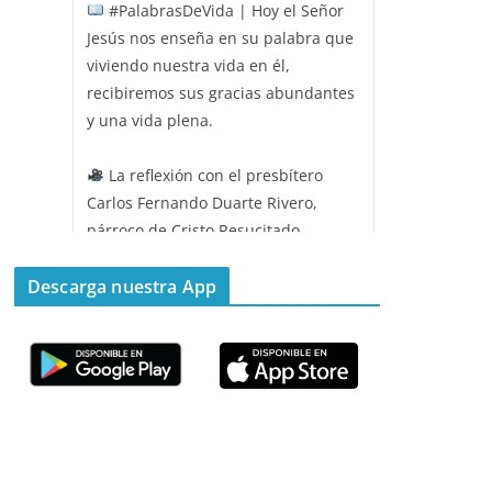
#PalabrasDeVida | Hoy el Señor
Jesús nos enseña en su palabra que
viviendo nuestra vida en él,
recibiremos sus gracias abundantes
y una vida plena.
La reflexión con el presbítero
Carlos Fernando Duarte Rivero,
párroco de Cristo Resucitado.
Twitter
Descarga nuestra App
Emisora Vox Dei
@emisoravoxdei
·
11 May 2025
“Mis ovejas escuchan mi voz, y yo
las conozco”
#PalabrasDeVida
Diócesis de Cúcuta
@diocesiscucuta