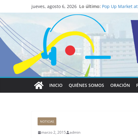
La ciencia desvel
Lo último:
católico para con
jueves, agosto 6, 2026
Pop Up Market atr
economía local
Salud mental a la
familia
Lo que tienen en 
Papa León XIV
Realizadores de V
institucional y h
INICIO
QUIÉNES SOMOS
ORACIÓN
NOTICIAS
marzo 2, 2015
admin