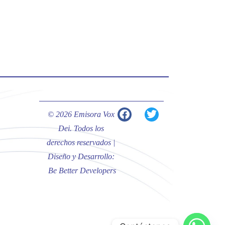
#PalabrasDeVida | Hoy en el
#Evangelio Jesús nos recuerda que
nos ama, que nos busca y que quien
escucha su voz, no será arrebatado
de su lado.
La reflexión con el presbítero
Carlos Fernando Duarte Rivero,
párroco de Cristo Resucitado.
© 2026 Emisora Vox
Twitter
Dei. Todos los
derechos reservados |
Diseño y Desarrollo:
Emisora Vox Dei
@emisoravoxdei
·
Be Better Developers
10 May 2025
“Tú tienes palabras de vida eterna”
#PalabrasDeVida
Diócesis de Cúcuta
@diocesiscucuta