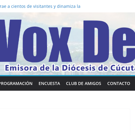
a los 5 secretos que tiene fácilmente un
vertirse en “Superancianos”
ae a cientos de visitantes y dinamiza la
 mesa: la importancia de hablarlo en
común la nueva Película Toy Story 5 y el
ox Dei fortalecen su identidad
abilidades en comunicación visual
PROGRAMACIÓN
ENCUESTA
CLUB DE AMIGOS
CONTACTO