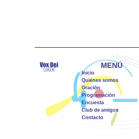
MENÚ
Inicio
Quiénes somos
Oración
Programación
Encuesta
Club de amigos
Contacto