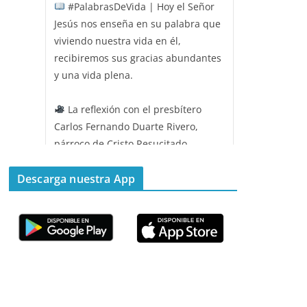
#PalabrasDeVida | Hoy el Señor
Jesús nos enseña en su palabra que
viviendo nuestra vida en él,
recibiremos sus gracias abundantes
y una vida plena.
La reflexión con el presbítero
Carlos Fernando Duarte Rivero,
párroco de Cristo Resucitado.
Twitter
Descarga nuestra App
Emisora Vox Dei
@emisoravoxdei
·
11 May 2025
“Mis ovejas escuchan mi voz, y yo
las conozco”
#PalabrasDeVida
Diócesis de Cúcuta
@diocesiscucuta