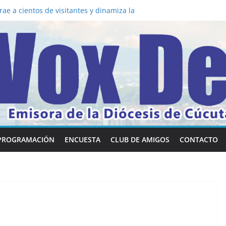
a los 5 secretos que tiene fácilmente un
vertirse en “Superancianos”
ae a cientos de visitantes y dinamiza la
 mesa: la importancia de hablarlo en
común la nueva Película Toy Story 5 y el
ox Dei fortalecen su identidad
abilidades en comunicación visual
PROGRAMACIÓN
ENCUESTA
CLUB DE AMIGOS
CONTACTO