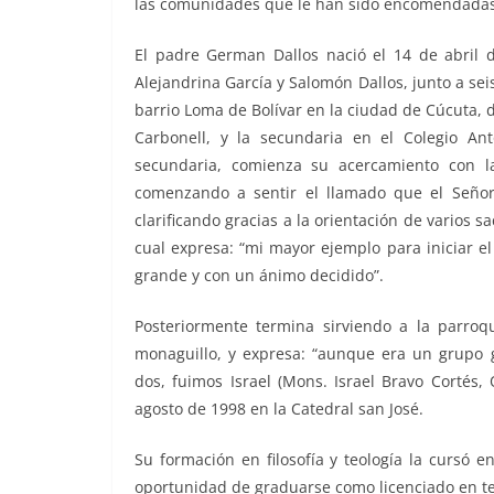
las comunidades que le han sido encomendadas y
El padre German Dallos nació el 14 de abril 
Alejandrina García y Salomón Dallos, junto a se
barrio Loma de Bolívar en la ciudad de Cúcuta, d
Carbonell, y la secundaria en el Colegio An
secundaria, comienza su acercamiento con l
comenzando a sentir el llamado que el Señor
clarificando gracias a la orientación de varios s
cual expresa: “mi mayor ejemplo para iniciar el
grande y con un ánimo decidido”.
Posteriormente termina sirviendo a la parro
monaguillo, y expresa: “aunque era un grupo g
dos, fuimos Israel (Mons. Israel Bravo Cortés,
agosto de 1998 en la Catedral san José.
Su formación en filosofía y teología la cursó 
oportunidad de graduarse como licenciado en teo