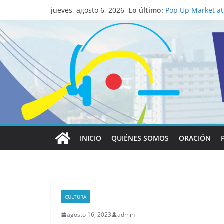
La ciencia desvel
Lo último:
jueves, agosto 6, 2026
católico para con
Pop Up Market atr
economía local
Salud mental a la
familia
Lo que tienen en 
Papa León XIV
Realizadores de V
institucional y h
INICIO
QUIÉNES SOMOS
ORACIÓN
CULTURA
agosto 16, 2023
admin