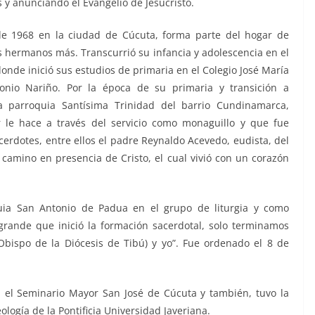
 anunciando el Evangelio de Jesucristo.
de 1968 en la ciudad de Cúcuta, forma parte del hogar de
is hermanos más. Transcurrió su infancia y adolescencia en el
onde inició sus estudios de primaria en el Colegio José María
tonio Nariño. Por la época de su primaria y transición a
a parroquia Santísima Trinidad del barrio Cundinamarca,
 le hace a través del servicio como monaguillo y que fue
acerdotes, entre ellos el padre Reynaldo Acevedo, eudista, del
 camino en presencia de Cristo, el cual vivió con un corazón
quia San Antonio de Padua en el grupo de liturgia y como
rande que inició la formación sacerdotal, solo terminamos
 Obispo de la Diócesis de Tibú) y yo”. Fue ordenado el 8 de
en el Seminario Mayor San José de Cúcuta y también, tuvo la
logía de la Pontificia Universidad Javeriana.