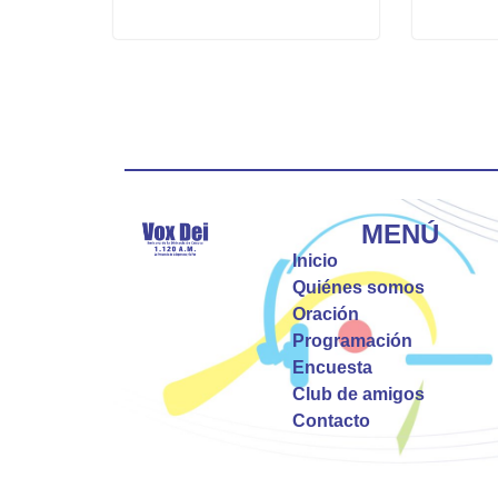
MENÚ
Inicio
Quiénes somos
Oración
Programación
Encuesta
Club de amigos
Contacto