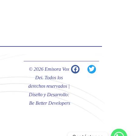
#PalabrasDeVida | Hoy en el
#Evangelio Jesús nos recuerda que
nos ama, que nos busca y que quien
escucha su voz, no será arrebatado
de su lado.
La reflexión con el presbítero
Carlos Fernando Duarte Rivero,
párroco de Cristo Resucitado.
© 2026 Emisora Vox
Twitter
Dei. Todos los
derechos reservados |
Diseño y Desarrollo:
Emisora Vox Dei
@emisoravoxdei
·
Be Better Developers
10 May 2025
“Tú tienes palabras de vida eterna”
#PalabrasDeVida
Diócesis de Cúcuta
@diocesiscucuta