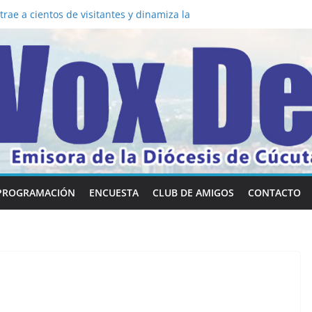
la los 5 secretos que tiene fácilmente un
nvertirse en “Superancianos”
rae a cientos de visitantes y dinamiza la
a mesa: la importancia de hablarlo en
 común la nueva Película Toy Story 5 y el
Vox Dei fortalecen su identidad
habilidades en comunicación visual
PROGRAMACIÓN
ENCUESTA
CLUB DE AMIGOS
CONTACTO