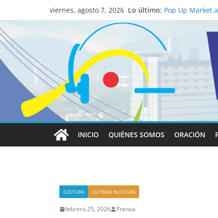
La ciencia desve
Lo último:
viernes, agosto 7, 2026
católico para co
Pop Up Market at
economía local
Salud mental a l
familia
Lo que tienen en
Papa León XIV
Realizadores de 
institucional y 
INICIO
QUIÉNES SOMOS
ORACIÓN
CULTURA
ULTIMAS NOTICIAS
febrero 25, 2026
Prensa