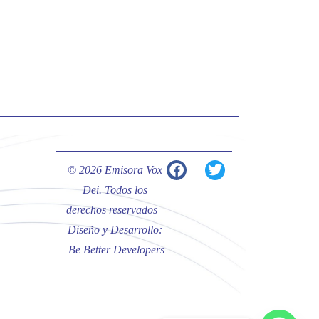
#PalabrasDeVida | Hoy en el
#Evangelio Jesús nos recuerda que
nos ama, que nos busca y que quien
escucha su voz, no será arrebatado
de su lado.
La reflexión con el presbítero
Carlos Fernando Duarte Rivero,
párroco de Cristo Resucitado.
© 2026 Emisora Vox
Twitter
Dei. Todos los
derechos reservados |
Emisora Vox Dei
@emisoravoxdei
·
Diseño y Desarrollo:
10 May 2025
Be Better Developers
“Tú tienes palabras de vida eterna”
#PalabrasDeVida
Diócesis de Cúcuta
@diocesiscucuta