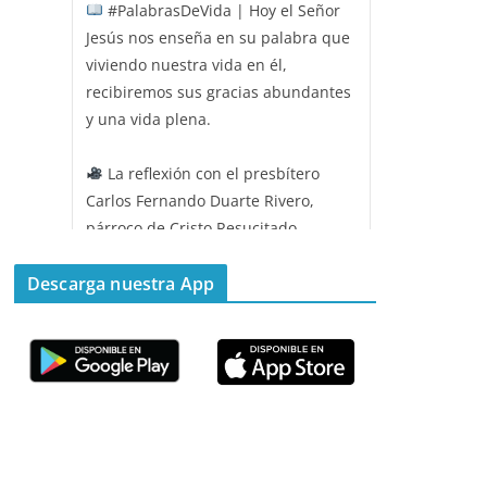
#PalabrasDeVida | Hoy el Señor
Jesús nos enseña en su palabra que
viviendo nuestra vida en él,
recibiremos sus gracias abundantes
y una vida plena.
La reflexión con el presbítero
Carlos Fernando Duarte Rivero,
párroco de Cristo Resucitado.
Twitter
Descarga nuestra App
Emisora Vox Dei
@emisoravoxdei
·
11 May 2025
“Mis ovejas escuchan mi voz, y yo
las conozco”
#PalabrasDeVida
Diócesis de Cúcuta
@diocesiscucuta