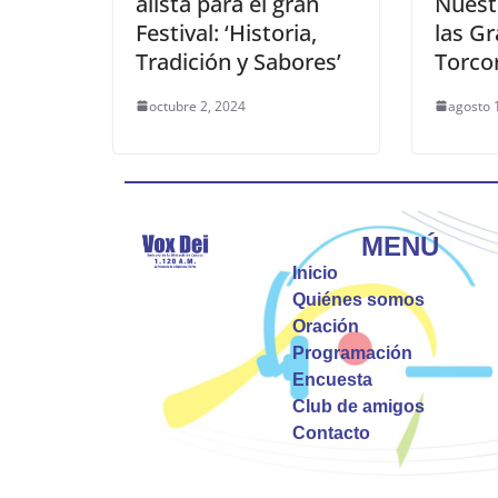
alista para el gran
Nuest
Festival: ‘Historia,
las Gr
Tradición y Sabores’
Torc
octubre 2, 2024
agosto 
MENÚ
Inicio
Quiénes somos
Oración
Programación
Encuesta
Club de amigos
Contacto