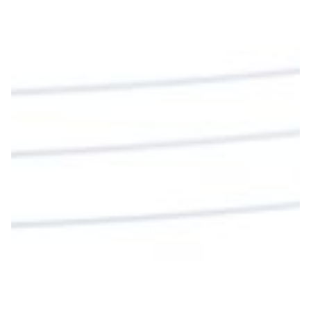
#PalabrasDeVida | En este día, el Señor Jesús
nos invita a alimentarnos de su Cuerpo y de su
Sangre para vivir para siempre.
La reflexión con el presbítero Roberto Alfonso
Garzón Guillen, párroco de san Francisco Javier.
Twitter
Cargar más