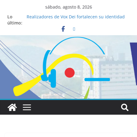
sábado, agosto 8, 2026
Lo
Realizadores de Vox Dei fortalecen su identidad
último:
institucional y habilidades en comunicación
visual
La ciencia desvela los 5 secretos que tiene
fácilmente un católico para convertirse en
“Superancianos”
Pop Up Market atrae a cientos de visitantes y
dinamiza la economía local
Salud mental a la mesa: la importancia de
hablarlo en familia
Lo que tienen en común la nueva Película Toy
Story 5 y el Papa León XIV