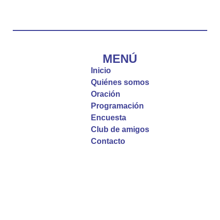
#PalabrasDeVida
Diócesis de Cúcuta
@diocesiscucuta
#PalabrasDeVida | El #Evangelio nos recuerda
que, incluso cuando las cosas parecen difíciles o
MENÚ
incomprensibles, la verdadera fe nos guía y nos
Inicio
fortalece.
Quiénes somos
Oración
La reflexión con el presbítero Roberto Alfonso
Programación
Garzón Guillen, párroco de san Francisco Javier.
Encuesta
Club de amigos
Twitter
Contacto
Emisora Vox Dei
@emisoravoxdei
·
9 May 2025
“Si no comen la carne del Hijo del hombre y no
beben su sangre, no tienen vida en ustedes”
#PalabrasDeVida
Diócesis de Cúcuta
@diocesiscucuta