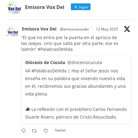
Emisora Vox Dei
Seguir
Emisora Vox Dei
@emisoravoxdei
·
12 May 2025
“El que no entra por la puerta en el aprisco de
las ovejas, sino que salta por otra parte, ese es
ladrón”
#PalabrasDeVida
Diócesis de Cúcuta
@diocesiscucuta
#PalabrasDeVida | Hoy el Señor Jesús nos
enseña en su palabra que viviendo nuestra vida
en él, recibiremos sus gracias abundantes y una
vida plena.
La reflexión con el presbítero Carlos Fernando
Duarte Rivero, párroco de Cristo Resucitado.
Twitter