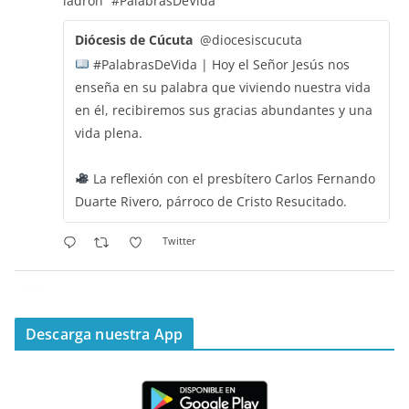
ladrón”
#PalabrasDeVida
Diócesis de Cúcuta
@diocesiscucuta
#PalabrasDeVida | Hoy el Señor Jesús nos
enseña en su palabra que viviendo nuestra vida
en él, recibiremos sus gracias abundantes y una
vida plena.
La reflexión con el presbítero Carlos Fernando
Duarte Rivero, párroco de Cristo Resucitado.
Twitter
Emisora Vox Dei
@emisoravoxdei
·
11 May 2025
“Mis ovejas escuchan mi voz, y yo las conozco”
Descarga nuestra App
#PalabrasDeVida
Diócesis de Cúcuta
@diocesiscucuta
#PalabrasDeVida | Hoy en el #Evangelio Jesús