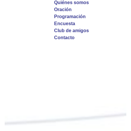
Quiénes somos
Oración
La reflexión con el presbítero Roberto Alfonso
Programación
Garzón Guillen, párroco de san Francisco Javier.
Encuesta
Club de amigos
Twitter
Contacto
Emisora Vox Dei
@emisoravoxdei
·
9 May 2025
“Si no comen la carne del Hijo del hombre y no
beben su sangre, no tienen vida en ustedes”
#PalabrasDeVida
Diócesis de Cúcuta
@diocesiscucuta
#PalabrasDeVida | En este día, el Señor Jesús
nos invita a alimentarnos de su Cuerpo y de su
Sangre para vivir para siempre.
La reflexión con el presbítero Roberto Alfonso
Garzón Guillen, párroco de san Francisco Javier.