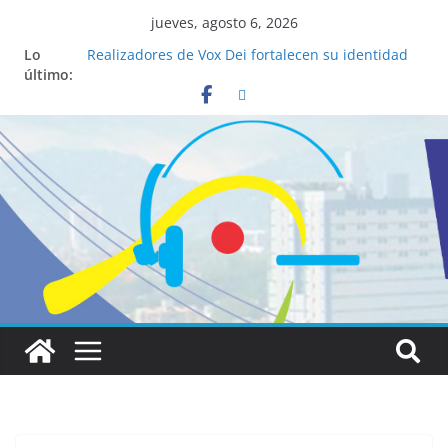
jueves, agosto 6, 2026
Lo
Realizadores de Vox Dei fortalecen su identidad
último:
institucional y habilidades en comunicación
visual
La ciencia desvela los 5 secretos que tiene
fácilmente un católico para convertirse en
“Superancianos”
Pop Up Market atrae a cientos de visitantes y
dinamiza la economía local
Salud mental a la mesa: la importancia de
hablarlo en familia
Lo que tienen en común la nueva Película Toy
Story 5 y el Papa León XIV