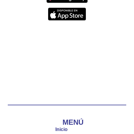
nos recuerda que nos ama, que nos busca y que
quien escucha su voz, no será arrebatado de su
lado.
La reflexión con el presbítero Carlos Fernando
Duarte Rivero, párroco de Cristo Resucitado.
Twitter
Emisora Vox Dei
@emisoravoxdei
·
10 May 2025
“Tú tienes palabras de vida eterna”
#PalabrasDeVida
Diócesis de Cúcuta
@diocesiscucuta
#PalabrasDeVida | El #Evangelio nos recuerda
que, incluso cuando las cosas parecen difíciles o
MENÚ
incomprensibles, la verdadera fe nos guía y nos
Inicio
fortalece.