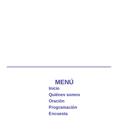
La reflexión con el presbítero Carlos Fernando
Duarte Rivero, párroco de Cristo Resucitado.
Twitter
Emisora Vox Dei
@emisoravoxdei
·
10 May 2025
“Tú tienes palabras de vida eterna”
#PalabrasDeVida
Diócesis de Cúcuta
@diocesiscucuta
#PalabrasDeVida | El #Evangelio nos recuerda
que, incluso cuando las cosas parecen difíciles o
MENÚ
incomprensibles, la verdadera fe nos guía y nos
Inicio
fortalece.
Quiénes somos
Oración
La reflexión con el presbítero Roberto Alfonso
Programación
Garzón Guillen, párroco de san Francisco Javier.
Encuesta