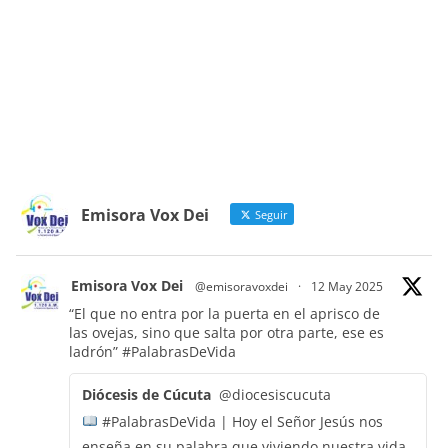
Emisora Vox Dei
Seguir
Emisora Vox Dei
@emisoravoxdei
·
12 May 2025
“El que no entra por la puerta en el aprisco de
las ovejas, sino que salta por otra parte, ese es
ladrón”
#PalabrasDeVida
Diócesis de Cúcuta
@diocesiscucuta
#PalabrasDeVida | Hoy el Señor Jesús nos
enseña en su palabra que viviendo nuestra vida