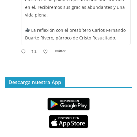
en él, recibiremos sus gracias abundantes y una
vida plena.
La reflexión con el presbítero Carlos Fernando
Duarte Rivero, párroco de Cristo Resucitado.
Twitter
Emisora Vox Dei
@emisoravoxdei
·
11 May 2025
“Mis ovejas escuchan mi voz, y yo las conozco”
Descarga nuestra App
#PalabrasDeVida
Diócesis de Cúcuta
@diocesiscucuta
#PalabrasDeVida | Hoy en el #Evangelio Jesús
nos recuerda que nos ama, que nos busca y que
quien escucha su voz, no será arrebatado de su
lado.