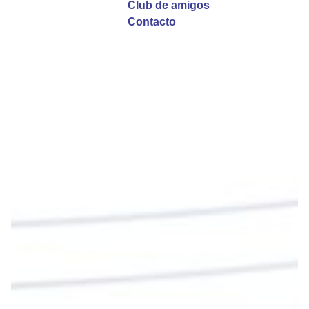
Club de amigos
Twitter
Contacto
Emisora Vox Dei
@emisoravoxdei
·
9 May 2025
“Si no comen la carne del Hijo del hombre y no
beben su sangre, no tienen vida en ustedes”
#PalabrasDeVida
Diócesis de Cúcuta
@diocesiscucuta
#PalabrasDeVida | En este día, el Señor Jesús
nos invita a alimentarnos de su Cuerpo y de su
Sangre para vivir para siempre.
La reflexión con el presbítero Roberto Alfonso
Garzón Guillen, párroco de san Francisco Javier.
Twitter
Cargar más