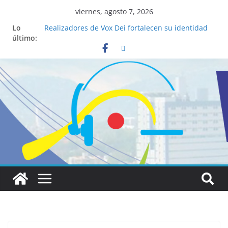
viernes, agosto 7, 2026
Lo
Realizadores de Vox Dei fortalecen su identidad
último:
institucional y habilidades en comunicación
visual
La ciencia desvela los 5 secretos que tiene
fácilmente un católico para convertirse en
“Superancianos”
Pop Up Market atrae a cientos de visitantes y
dinamiza la economía local
Salud mental a la mesa: la importancia de
hablarlo en familia
Lo que tienen en común la nueva Película Toy
Story 5 y el Papa León XIV