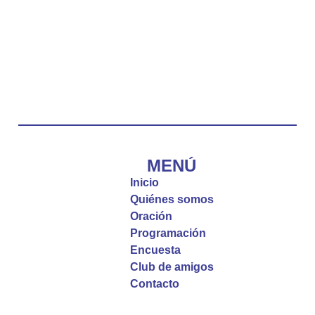
Twitter
Emisora Vox Dei
@emisoravoxdei
·
10 May 2025
“Tú tienes palabras de vida eterna”
#PalabrasDeVida
Diócesis de Cúcuta
@diocesiscucuta
#PalabrasDeVida | El #Evangelio nos recuerda
que, incluso cuando las cosas parecen difíciles o
MENÚ
incomprensibles, la verdadera fe nos guía y nos
Inicio
fortalece.
Quiénes somos
Oración
La reflexión con el presbítero Roberto Alfonso
Programación
Garzón Guillen, párroco de san Francisco Javier.
Encuesta
Club de amigos
Twitter
Contacto