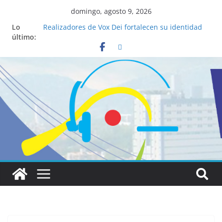
domingo, agosto 9, 2026
Lo
Realizadores de Vox Dei fortalecen su identidad
último:
institucional y habilidades en comunicación
visual
La ciencia desvela los 5 secretos que tiene
fácilmente un católico para convertirse en
“Superancianos”
Pop Up Market atrae a cientos de visitantes y
dinamiza la economía local
Salud mental a la mesa: la importancia de
hablarlo en familia
Lo que tienen en común la nueva Película Toy
Story 5 y el Papa León XIV