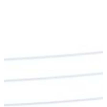
Emisora Vox Dei
@emisoravoxdei
·
9 May 2025
“Si no comen la carne del Hijo del hombre y no
beben su sangre, no tienen vida en ustedes”
#PalabrasDeVida
Diócesis de Cúcuta
@diocesiscucuta
#PalabrasDeVida | En este día, el Señor Jesús
nos invita a alimentarnos de su Cuerpo y de su
Sangre para vivir para siempre.
La reflexión con el presbítero Roberto Alfonso
Garzón Guillen, párroco de san Francisco Javier.
Twitter
Cargar más