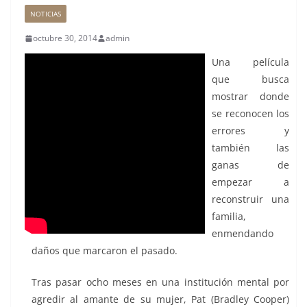
NOTICIAS
octubre 30, 2014
admin
Una película
que busca
mostrar donde
se reconocen los
errores y
también las
ganas de
empezar a
reconstruir una
familia,
enmendando
daños que marcaron el pasado.
Tras pasar ocho meses en una institución mental por
agredir al amante de su mujer, Pat (Bradley Cooper)