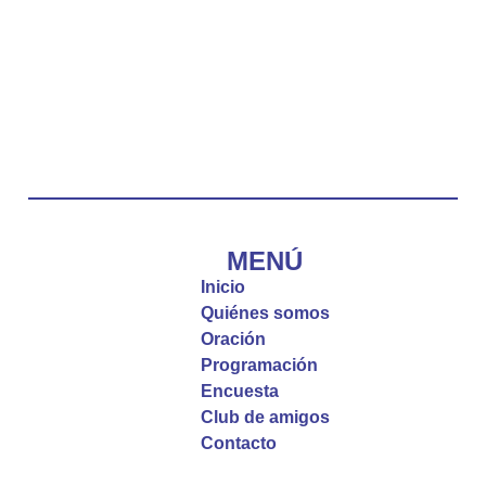
Twitter
Emisora Vox Dei
@emisoravoxdei
·
10 May 2025
“Tú tienes palabras de vida eterna”
#PalabrasDeVida
Diócesis de Cúcuta
@diocesiscucuta
#PalabrasDeVida | El #Evangelio nos recuerda
que, incluso cuando las cosas parecen difíciles o
MENÚ
incomprensibles, la verdadera fe nos guía y nos
Inicio
fortalece.
Quiénes somos
Oración
La reflexión con el presbítero Roberto Alfonso
Programación
Garzón Guillen, párroco de san Francisco Javier.
Encuesta
Club de amigos
Twitter
Contacto