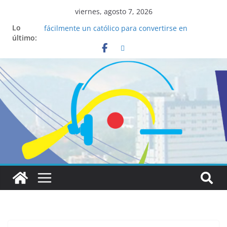
viernes, agosto 7, 2026
La ciencia desvela los 5 secretos que tiene
Lo
fácilmente un católico para convertirse en
último:
“Superancianos”
Pop Up Market atrae a cientos de visitantes y
dinamiza la economía local
Salud mental a la mesa: la importancia de
hablarlo en familia
Lo que tienen en común la nueva Película Toy
Story 5 y el Papa León XIV
Realizadores de Vox Dei fortalecen su identidad
institucional y habilidades en comunicación
visual