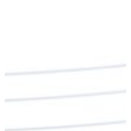
Emisora Vox Dei
@emisoravoxdei
·
9 May 2025
“Si no comen la carne del Hijo del hombre y no
beben su sangre, no tienen vida en ustedes”
#PalabrasDeVida
Diócesis de Cúcuta
@diocesiscucuta
#PalabrasDeVida | En este día, el Señor Jesús
nos invita a alimentarnos de su Cuerpo y de su
Sangre para vivir para siempre.
La reflexión con el presbítero Roberto Alfonso
Garzón Guillen, párroco de san Francisco Javier.
Twitter
Cargar más