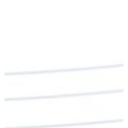
Emisora Vox Dei
@emisoravoxdei
·
9 May 2025
“Si no comen la carne del Hijo del hombre y no
beben su sangre, no tienen vida en ustedes”
#PalabrasDeVida
Diócesis de Cúcuta
@diocesiscucuta
#PalabrasDeVida | En este día, el Señor Jesús
nos invita a alimentarnos de su Cuerpo y de su
Sangre para vivir para siempre.
La reflexión con el presbítero Roberto Alfonso
Garzón Guillen, párroco de san Francisco Javier.
Twitter
Cargar más