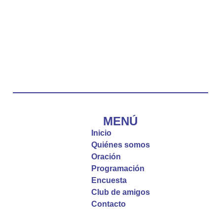
Twitter
Emisora Vox Dei
@emisoravoxdei
·
10 May 2025
“Tú tienes palabras de vida eterna”
#PalabrasDeVida
Diócesis de Cúcuta
@diocesiscucuta
#PalabrasDeVida | El #Evangelio nos recuerda
que, incluso cuando las cosas parecen difíciles o
MENÚ
incomprensibles, la verdadera fe nos guía y nos
Inicio
fortalece.
Quiénes somos
Oración
La reflexión con el presbítero Roberto Alfonso
Programación
Garzón Guillen, párroco de san Francisco Javier.
Encuesta
Club de amigos
Twitter
Contacto