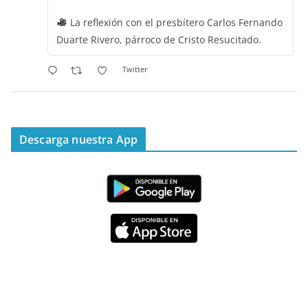
La reflexión con el presbítero Carlos Fernando
Duarte Rivero, párroco de Cristo Resucitado.
Twitter
Emisora Vox Dei
@emisoravoxdei
·
11 May 2025
“Mis ovejas escuchan mi voz, y yo las conozco”
Descarga nuestra App
#PalabrasDeVida
Diócesis de Cúcuta
@diocesiscucuta
#PalabrasDeVida | Hoy en el #Evangelio Jesús
nos recuerda que nos ama, que nos busca y que
quien escucha su voz, no será arrebatado de su
lado.
La reflexión con el presbítero Carlos Fernando
Duarte Rivero, párroco de Cristo Resucitado.