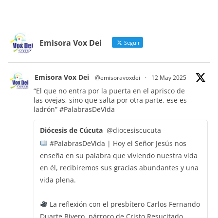
Emisora Vox Dei
Seguir
Emisora Vox Dei
@emisoravoxdei
·
12 May 2025
“El que no entra por la puerta en el aprisco de
las ovejas, sino que salta por otra parte, ese es
ladrón”
#PalabrasDeVida
Diócesis de Cúcuta
@diocesiscucuta
#PalabrasDeVida | Hoy el Señor Jesús nos
enseña en su palabra que viviendo nuestra vida
en él, recibiremos sus gracias abundantes y una
vida plena.
La reflexión con el presbítero Carlos Fernando
Duarte Rivero, párroco de Cristo Resucitado.