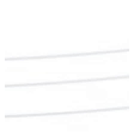
#PalabrasDeVida
Diócesis de Cúcuta
@diocesiscucuta
#PalabrasDeVida | En este día, el Señor Jesús
nos invita a alimentarnos de su Cuerpo y de su
Sangre para vivir para siempre.
La reflexión con el presbítero Roberto Alfonso
Garzón Guillen, párroco de san Francisco Javier.
Twitter
Cargar más