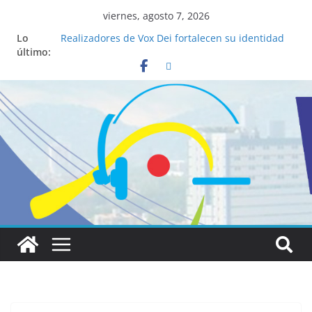
viernes, agosto 7, 2026
Lo
Realizadores de Vox Dei fortalecen su identidad
último:
institucional y habilidades en comunicación
visual
La ciencia desvela los 5 secretos que tiene
fácilmente un católico para convertirse en
“Superancianos”
Pop Up Market atrae a cientos de visitantes y
dinamiza la economía local
Salud mental a la mesa: la importancia de
hablarlo en familia
Lo que tienen en común la nueva Película Toy
Story 5 y el Papa León XIV