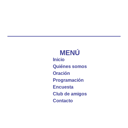
Emisora Vox Dei
@emisoravoxdei
·
10 May 2025
“Tú tienes palabras de vida eterna”
#PalabrasDeVida
Diócesis de Cúcuta
@diocesiscucuta
#PalabrasDeVida | El #Evangelio nos recuerda
que, incluso cuando las cosas parecen difíciles o
MENÚ
incomprensibles, la verdadera fe nos guía y nos
Inicio
fortalece.
Quiénes somos
Oración
La reflexión con el presbítero Roberto Alfonso
Programación
Garzón Guillen, párroco de san Francisco Javier.
Encuesta
Club de amigos
Twitter
Contacto
Emisora Vox Dei
@emisoravoxdei
·
9 May 2025
“Si no comen la carne del Hijo del hombre y no
beben su sangre, no tienen vida en ustedes”