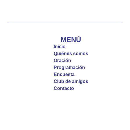
“Tú tienes palabras de vida eterna”
#PalabrasDeVida
Diócesis de Cúcuta
@diocesiscucuta
#PalabrasDeVida | El #Evangelio nos recuerda
que, incluso cuando las cosas parecen difíciles o
MENÚ
incomprensibles, la verdadera fe nos guía y nos
Inicio
fortalece.
Quiénes somos
Oración
La reflexión con el presbítero Roberto Alfonso
Programación
Garzón Guillen, párroco de san Francisco Javier.
Encuesta
Club de amigos
Twitter
Contacto
Emisora Vox Dei
@emisoravoxdei
·
9 May 2025
“Si no comen la carne del Hijo del hombre y no
beben su sangre, no tienen vida en ustedes”
#PalabrasDeVida