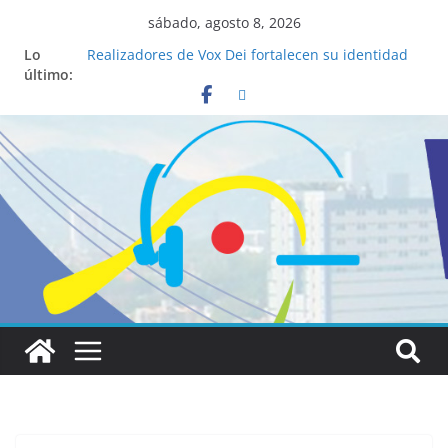
sábado, agosto 8, 2026
Lo
Realizadores de Vox Dei fortalecen su identidad
último:
institucional y habilidades en comunicación
visual
La ciencia desvela los 5 secretos que tiene
fácilmente un católico para convertirse en
“Superancianos”
Pop Up Market atrae a cientos de visitantes y
dinamiza la economía local
Salud mental a la mesa: la importancia de
hablarlo en familia
Lo que tienen en común la nueva Película Toy
Story 5 y el Papa León XIV