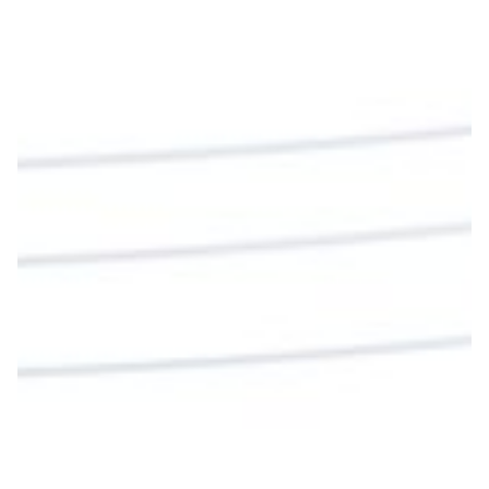
Diócesis de Cúcuta
@diocesiscucuta
#PalabrasDeVida | En este día, el Señor Jesús
nos invita a alimentarnos de su Cuerpo y de su
Sangre para vivir para siempre.
La reflexión con el presbítero Roberto Alfonso
Garzón Guillen, párroco de san Francisco Javier.
Twitter
Cargar más