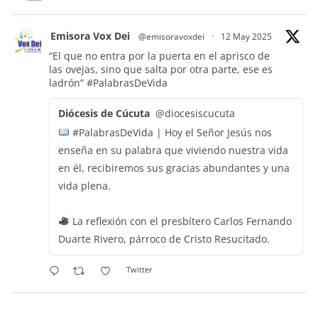
Emisora Vox Dei
@emisoravoxdei
·
12 May 2025
“El que no entra por la puerta en el aprisco de
las ovejas, sino que salta por otra parte, ese es
ladrón”
#PalabrasDeVida
Diócesis de Cúcuta
@diocesiscucuta
#PalabrasDeVida | Hoy el Señor Jesús nos
enseña en su palabra que viviendo nuestra vida
en él, recibiremos sus gracias abundantes y una
vida plena.
La reflexión con el presbítero Carlos Fernando
Duarte Rivero, párroco de Cristo Resucitado.
Twitter
Emisora Vox Dei
@emisoravoxdei
·
11 May 2025