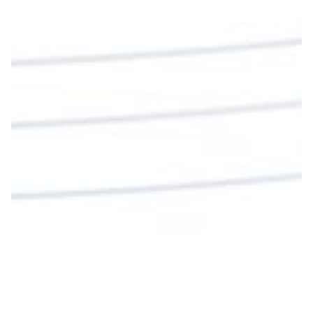
nos invita a alimentarnos de su Cuerpo y de su
Sangre para vivir para siempre.
La reflexión con el presbítero Roberto Alfonso
Garzón Guillen, párroco de san Francisco Javier.
Twitter
Cargar más