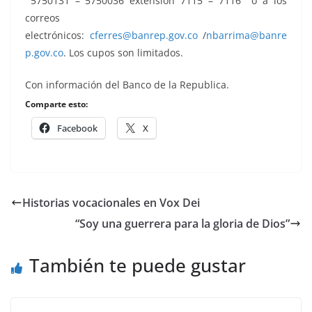
5750131 – 5750036 extensión 7115 – 7116 o a los
correos
electrónicos:
cferres@banrep.gov.co
/
nbarrima@banre
p.gov.co
. Los cupos son limitados.
Con información del Banco de la Republica.
Comparte esto:
Facebook
X
Historias vocacionales en Vox Dei
“Soy una guerrera para la gloria de Dios”
También te puede gustar