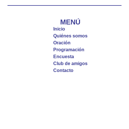
Diócesis de Cúcuta
@diocesiscucuta
#PalabrasDeVida | El #Evangelio nos recuerda
que, incluso cuando las cosas parecen difíciles o
MENÚ
incomprensibles, la verdadera fe nos guía y nos
Inicio
fortalece.
Quiénes somos
Oración
La reflexión con el presbítero Roberto Alfonso
Programación
Garzón Guillen, párroco de san Francisco Javier.
Encuesta
Club de amigos
Twitter
Contacto
Emisora Vox Dei
@emisoravoxdei
·
9 May 2025
“Si no comen la carne del Hijo del hombre y no
beben su sangre, no tienen vida en ustedes”
#PalabrasDeVida
Diócesis de Cúcuta
@diocesiscucuta
#PalabrasDeVida | En este día, el Señor Jesús