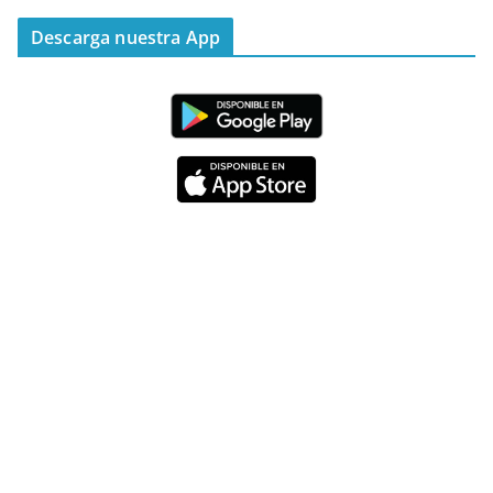
“Mis ovejas escuchan mi voz, y yo las conozco”
Descarga nuestra App
#PalabrasDeVida
Diócesis de Cúcuta
@diocesiscucuta
#PalabrasDeVida | Hoy en el #Evangelio Jesús
nos recuerda que nos ama, que nos busca y que
quien escucha su voz, no será arrebatado de su
lado.
La reflexión con el presbítero Carlos Fernando
Duarte Rivero, párroco de Cristo Resucitado.
Twitter
Emisora Vox Dei
@emisoravoxdei
·
10 May 2025
“Tú tienes palabras de vida eterna”
#PalabrasDeVida