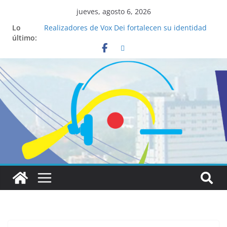
jueves, agosto 6, 2026
Lo
Realizadores de Vox Dei fortalecen su identidad
último:
institucional y habilidades en comunicación
visual
La ciencia desvela los 5 secretos que tiene
fácilmente un católico para convertirse en
“Superancianos”
Pop Up Market atrae a cientos de visitantes y
dinamiza la economía local
Salud mental a la mesa: la importancia de
hablarlo en familia
Lo que tienen en común la nueva Película Toy
Story 5 y el Papa León XIV