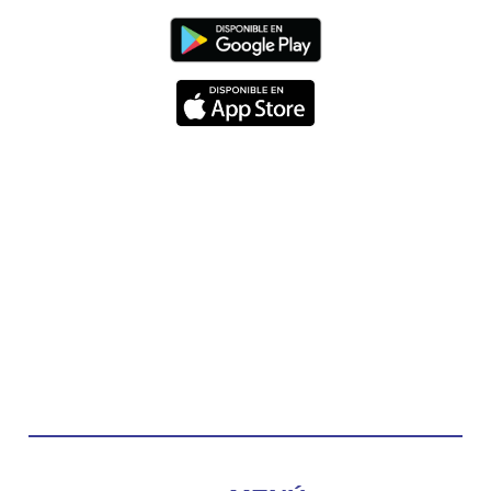
Diócesis de Cúcuta
@diocesiscucuta
#PalabrasDeVida | Hoy en el #Evangelio Jesús
nos recuerda que nos ama, que nos busca y que
quien escucha su voz, no será arrebatado de su
lado.
La reflexión con el presbítero Carlos Fernando
Duarte Rivero, párroco de Cristo Resucitado.
Twitter
Emisora Vox Dei
@emisoravoxdei
·
10 May 2025
“Tú tienes palabras de vida eterna”
#PalabrasDeVida
Diócesis de Cúcuta
@diocesiscucuta
#PalabrasDeVida | El #Evangelio nos recuerda
que, incluso cuando las cosas parecen difíciles o