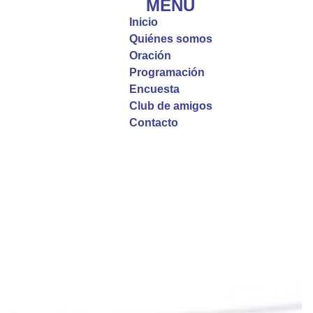
MENÚ
incomprensibles, la verdadera fe nos guía y nos
Inicio
fortalece.
Quiénes somos
Oración
La reflexión con el presbítero Roberto Alfonso
Programación
Garzón Guillen, párroco de san Francisco Javier.
Encuesta
Club de amigos
Twitter
Contacto
Emisora Vox Dei
@emisoravoxdei
·
9 May 2025
“Si no comen la carne del Hijo del hombre y no
beben su sangre, no tienen vida en ustedes”
#PalabrasDeVida
Diócesis de Cúcuta
@diocesiscucuta
#PalabrasDeVida | En este día, el Señor Jesús
nos invita a alimentarnos de su Cuerpo y de su
Sangre para vivir para siempre.