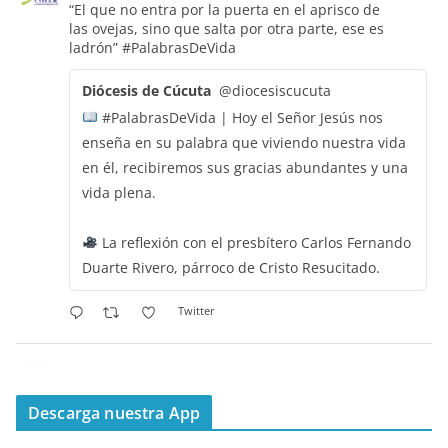
“El que no entra por la puerta en el aprisco de
las ovejas, sino que salta por otra parte, ese es
ladrón”
#PalabrasDeVida
Diócesis de Cúcuta
@diocesiscucuta
#PalabrasDeVida | Hoy el Señor Jesús nos
enseña en su palabra que viviendo nuestra vida
en él, recibiremos sus gracias abundantes y una
vida plena.
La reflexión con el presbítero Carlos Fernando
Duarte Rivero, párroco de Cristo Resucitado.
Twitter
Emisora Vox Dei
@emisoravoxdei
·
11 May 2025
“Mis ovejas escuchan mi voz, y yo las conozco”
Descarga nuestra App
#PalabrasDeVida