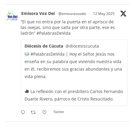
Emisora Vox Dei
@emisoravoxdei
·
12 May 2025
“El que no entra por la puerta en el aprisco de
las ovejas, sino que salta por otra parte, ese es
ladrón”
#PalabrasDeVida
Diócesis de Cúcuta
@diocesiscucuta
#PalabrasDeVida | Hoy el Señor Jesús nos
enseña en su palabra que viviendo nuestra vida
en él, recibiremos sus gracias abundantes y una
vida plena.
La reflexión con el presbítero Carlos Fernando
Duarte Rivero, párroco de Cristo Resucitado.
Twitter
Emisora Vox Dei
@emisoravoxdei
·
11 May 2025