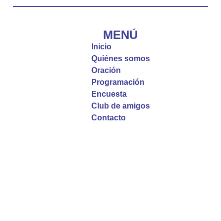
Diócesis de Cúcuta
@diocesiscucuta
#PalabrasDeVida | El #Evangelio nos recuerda
que, incluso cuando las cosas parecen difíciles o
MENÚ
incomprensibles, la verdadera fe nos guía y nos
Inicio
fortalece.
Quiénes somos
Oración
La reflexión con el presbítero Roberto Alfonso
Programación
Garzón Guillen, párroco de san Francisco Javier.
Encuesta
Club de amigos
Twitter
Contacto
Emisora Vox Dei
@emisoravoxdei
·
9 May 2025
“Si no comen la carne del Hijo del hombre y no
beben su sangre, no tienen vida en ustedes”
#PalabrasDeVida
Diócesis de Cúcuta
@diocesiscucuta
#PalabrasDeVida | En este día, el Señor Jesús
nos invita a alimentarnos de su Cuerpo y de su