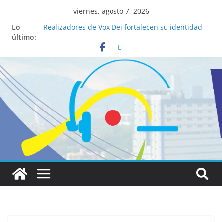
viernes, agosto 7, 2026
Lo
Realizadores de Vox Dei fortalecen su identidad
último:
institucional y habilidades en comunicación
visual
La ciencia desvela los 5 secretos que tiene
fácilmente un católico para convertirse en
“Superancianos”
Pop Up Market atrae a cientos de visitantes y
dinamiza la economía local
Salud mental a la mesa: la importancia de
hablarlo en familia
Lo que tienen en común la nueva Película Toy
Story 5 y el Papa León XIV