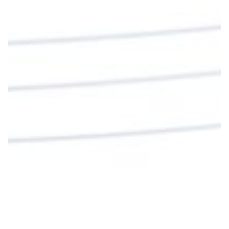
Sangre para vivir para siempre.
La reflexión con el presbítero Roberto Alfonso
Garzón Guillen, párroco de san Francisco Javier.
Twitter
Cargar más