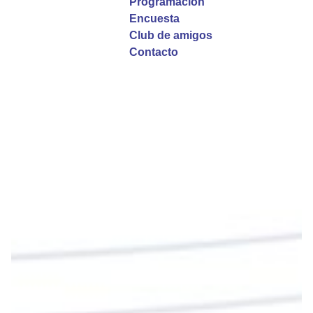
Programación
Encuesta
Twitter
Club de amigos
Contacto
Emisora Vox Dei
@emisoravoxdei
·
9 May 2025
“Si no comen la carne del Hijo del hombre y no
beben su sangre, no tienen vida en ustedes”
#PalabrasDeVida
Diócesis de Cúcuta
@diocesiscucuta
#PalabrasDeVida | En este día, el Señor Jesús
nos invita a alimentarnos de su Cuerpo y de su
Sangre para vivir para siempre.
La reflexión con el presbítero Roberto Alfonso
Garzón Guillen, párroco de san Francisco Javier.
Twitter