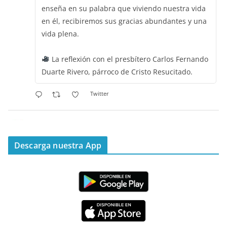
enseña en su palabra que viviendo nuestra vida
en él, recibiremos sus gracias abundantes y una
vida plena.
La reflexión con el presbítero Carlos Fernando
Duarte Rivero, párroco de Cristo Resucitado.
Twitter
Emisora Vox Dei
@emisoravoxdei
·
11 May 2025
“Mis ovejas escuchan mi voz, y yo las conozco”
Descarga nuestra App
#PalabrasDeVida
Diócesis de Cúcuta
@diocesiscucuta
#PalabrasDeVida | Hoy en el #Evangelio Jesús
nos recuerda que nos ama, que nos busca y que
quien escucha su voz, no será arrebatado de su
lado.