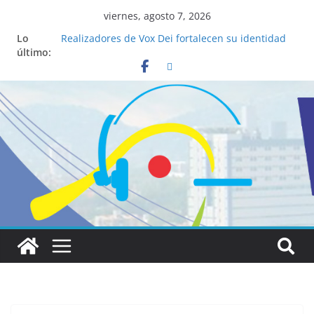
viernes, agosto 7, 2026
Lo
Realizadores de Vox Dei fortalecen su identidad
último:
institucional y habilidades en comunicación
visual
La ciencia desvela los 5 secretos que tiene
fácilmente un católico para convertirse en
“Superancianos”
Pop Up Market atrae a cientos de visitantes y
dinamiza la economía local
Salud mental a la mesa: la importancia de
hablarlo en familia
Lo que tienen en común la nueva Película Toy
Story 5 y el Papa León XIV