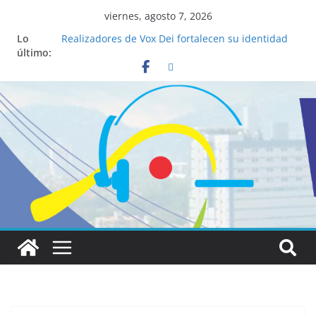
viernes, agosto 7, 2026
Lo
Realizadores de Vox Dei fortalecen su identidad
último:
institucional y habilidades en comunicación
visual
La ciencia desvela los 5 secretos que tiene
fácilmente un católico para convertirse en
“Superancianos”
Pop Up Market atrae a cientos de visitantes y
dinamiza la economía local
Salud mental a la mesa: la importancia de
hablarlo en familia
Lo que tienen en común la nueva Película Toy
Story 5 y el Papa León XIV