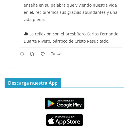
enseña en su palabra que viviendo nuestra vida
en él, recibiremos sus gracias abundantes y una
vida plena.
La reflexión con el presbítero Carlos Fernando
Duarte Rivero, párroco de Cristo Resucitado.
Twitter
Emisora Vox Dei
@emisoravoxdei
·
11 May 2025
“Mis ovejas escuchan mi voz, y yo las conozco”
Descarga nuestra App
#PalabrasDeVida
Diócesis de Cúcuta
@diocesiscucuta
#PalabrasDeVida | Hoy en el #Evangelio Jesús
nos recuerda que nos ama, que nos busca y que
quien escucha su voz, no será arrebatado de su
lado.