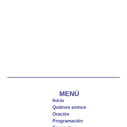
La reflexión con el presbítero Carlos Fernando
Duarte Rivero, párroco de Cristo Resucitado.
Twitter
Emisora Vox Dei
@emisoravoxdei
·
10 May 2025
“Tú tienes palabras de vida eterna”
#PalabrasDeVida
Diócesis de Cúcuta
@diocesiscucuta
#PalabrasDeVida | El #Evangelio nos recuerda
que, incluso cuando las cosas parecen difíciles o
MENÚ
incomprensibles, la verdadera fe nos guía y nos
Inicio
fortalece.
Quiénes somos
Oración
La reflexión con el presbítero Roberto Alfonso
Programación
Garzón Guillen, párroco de san Francisco Javier.