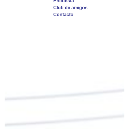
Encuesta
Club de amigos
Twitter
Contacto
Emisora Vox Dei
@emisoravoxdei
·
9 May 2025
“Si no comen la carne del Hijo del hombre y no
beben su sangre, no tienen vida en ustedes”
#PalabrasDeVida
Diócesis de Cúcuta
@diocesiscucuta
#PalabrasDeVida | En este día, el Señor Jesús
nos invita a alimentarnos de su Cuerpo y de su
Sangre para vivir para siempre.
La reflexión con el presbítero Roberto Alfonso
Garzón Guillen, párroco de san Francisco Javier.
Twitter