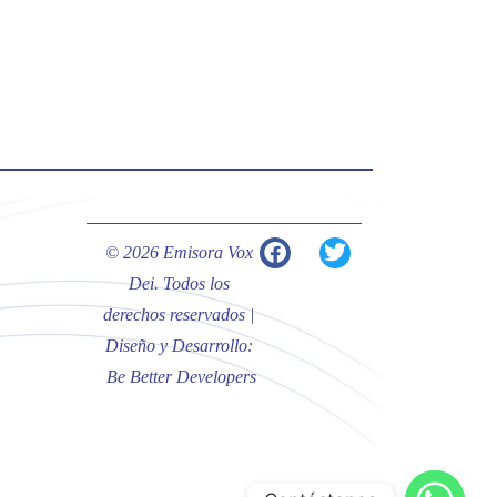
#PalabrasDeVida | Hoy en el
#Evangelio Jesús nos recuerda que
nos ama, que nos busca y que quien
escucha su voz, no será arrebatado
de su lado.
La reflexión con el presbítero
Carlos Fernando Duarte Rivero,
párroco de Cristo Resucitado.
© 2026 Emisora Vox
Twitter
Dei. Todos los
derechos reservados |
Diseño y Desarrollo:
Emisora Vox Dei
@emisoravoxdei
·
Be Better Developers
10 May 2025
“Tú tienes palabras de vida eterna”
#PalabrasDeVida
Diócesis de Cúcuta
@diocesiscucuta