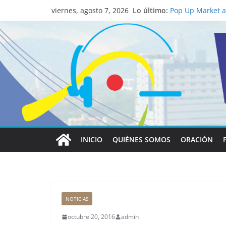
La ciencia desve
Lo último:
católico para co
viernes, agosto 7, 2026
Pop Up Market at
economía local
Salud mental a l
familia
Lo que tienen en
Papa León XIV
Realizadores de 
institucional y 
INICIO
QUIÉNES SOMOS
ORACIÓN
NOTICIAS
octubre 20, 2016
admin