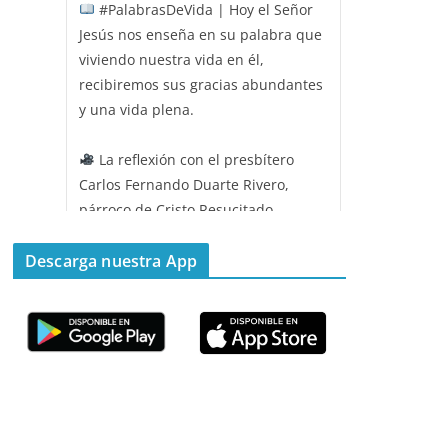
#PalabrasDeVida | Hoy el Señor
Jesús nos enseña en su palabra que
viviendo nuestra vida en él,
recibiremos sus gracias abundantes
y una vida plena.
La reflexión con el presbítero
Carlos Fernando Duarte Rivero,
párroco de Cristo Resucitado.
Twitter
Descarga nuestra App
Emisora Vox Dei
@emisoravoxdei
·
11 May 2025
“Mis ovejas escuchan mi voz, y yo
las conozco”
#PalabrasDeVida
Diócesis de Cúcuta
@diocesiscucuta