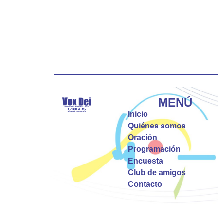
MENÚ
Inicio
Quiénes somos
Oración
Programación
Encuesta
Club de amigos
Contacto