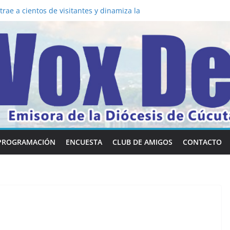
la los 5 secretos que tiene fácilmente un
nvertirse en “Superancianos”
rae a cientos de visitantes y dinamiza la
a mesa: la importancia de hablarlo en
 común la nueva Película Toy Story 5 y el
Vox Dei fortalecen su identidad
habilidades en comunicación visual
PROGRAMACIÓN
ENCUESTA
CLUB DE AMIGOS
CONTACTO