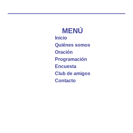
Diócesis de Cúcuta
@diocesiscucuta
#PalabrasDeVida | El #Evangelio nos recuerda
que, incluso cuando las cosas parecen difíciles o
MENÚ
incomprensibles, la verdadera fe nos guía y nos
Inicio
fortalece.
Quiénes somos
Oración
La reflexión con el presbítero Roberto Alfonso
Programación
Garzón Guillen, párroco de san Francisco Javier.
Encuesta
Club de amigos
Twitter
Contacto
Emisora Vox Dei
@emisoravoxdei
·
9 May 2025
“Si no comen la carne del Hijo del hombre y no
beben su sangre, no tienen vida en ustedes”
#PalabrasDeVida
Diócesis de Cúcuta
@diocesiscucuta