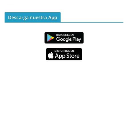
Emisora Vox Dei
@emisoravoxdei
·
11 May 2025
“Mis ovejas escuchan mi voz, y yo las conozco”
Descarga nuestra App
#PalabrasDeVida
Diócesis de Cúcuta
@diocesiscucuta
#PalabrasDeVida | Hoy en el #Evangelio Jesús
nos recuerda que nos ama, que nos busca y que
quien escucha su voz, no será arrebatado de su
lado.
La reflexión con el presbítero Carlos Fernando
Duarte Rivero, párroco de Cristo Resucitado.
Twitter
Emisora Vox Dei
@emisoravoxdei
·
10 May 2025
“Tú tienes palabras de vida eterna”
#PalabrasDeVida