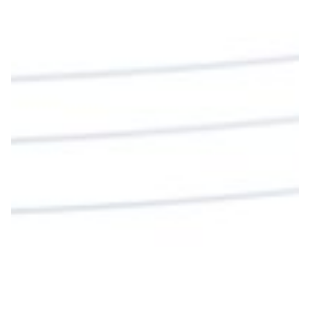
#PalabrasDeVida | En este día, el Señor Jesús
nos invita a alimentarnos de su Cuerpo y de su
Sangre para vivir para siempre.
La reflexión con el presbítero Roberto Alfonso
Garzón Guillen, párroco de san Francisco Javier.
Twitter
Cargar más