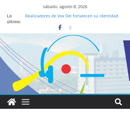
sábado, agosto 8, 2026
Lo
Realizadores de Vox Dei fortalecen su identidad
último:
institucional y habilidades en comunicación
visual
La ciencia desvela los 5 secretos que tiene
fácilmente un católico para convertirse en
“Superancianos”
Pop Up Market atrae a cientos de visitantes y
dinamiza la economía local
Salud mental a la mesa: la importancia de
hablarlo en familia
Lo que tienen en común la nueva Película Toy
Story 5 y el Papa León XIV