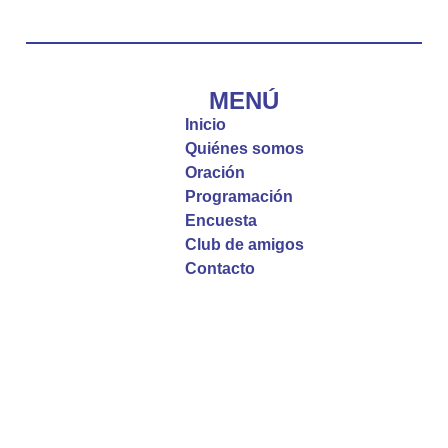
Diócesis de Cúcuta
@diocesiscucuta
#PalabrasDeVida | El #Evangelio nos recuerda
que, incluso cuando las cosas parecen difíciles o
MENÚ
incomprensibles, la verdadera fe nos guía y nos
Inicio
fortalece.
Quiénes somos
Oración
La reflexión con el presbítero Roberto Alfonso
Programación
Garzón Guillen, párroco de san Francisco Javier.
Encuesta
Club de amigos
Twitter
Contacto
Emisora Vox Dei
@emisoravoxdei
·
9 May 2025
“Si no comen la carne del Hijo del hombre y no
beben su sangre, no tienen vida en ustedes”
#PalabrasDeVida
Diócesis de Cúcuta
@diocesiscucuta