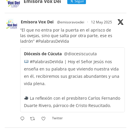
Emisora Vox Dei
Seguir
Emisora Vox Dei
@emisoravoxdei
·
12 May 2025
“El que no entra por la puerta en el aprisco de
las ovejas, sino que salta por otra parte, ese es
ladrón”
#PalabrasDeVida
Diócesis de Cúcuta
@diocesiscucuta
#PalabrasDeVida | Hoy el Señor Jesús nos
enseña en su palabra que viviendo nuestra vida
en él, recibiremos sus gracias abundantes y una
vida plena.
La reflexión con el presbítero Carlos Fernando
Duarte Rivero, párroco de Cristo Resucitado.
Twitter