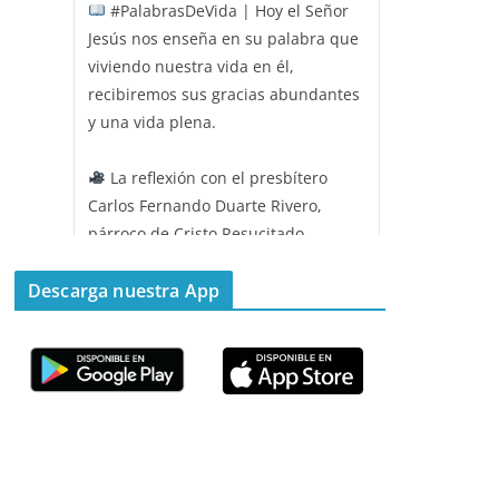
#PalabrasDeVida | Hoy el Señor
Jesús nos enseña en su palabra que
viviendo nuestra vida en él,
recibiremos sus gracias abundantes
y una vida plena.
La reflexión con el presbítero
Carlos Fernando Duarte Rivero,
párroco de Cristo Resucitado.
Twitter
Descarga nuestra App
Emisora Vox Dei
@emisoravoxdei
·
11 May 2025
“Mis ovejas escuchan mi voz, y yo
las conozco”
#PalabrasDeVida
Diócesis de Cúcuta
@diocesiscucuta