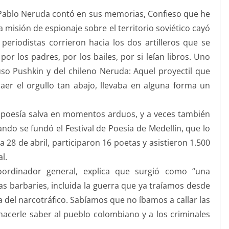
Pablo Neruda contó en sus memorias, Confieso que he
 misión de espionaje sobre el territorio soviético cayó
periodistas corrieron hacia los dos artilleros que se
or los padres, por los bailes, por si leían libros. Uno
uso Pushkin y del chileno Neruda: Aquel proyectil que
caer el orgullo tan abajo, llevaba en alguna forma un
a poesía salva en momentos arduos, y a veces también
do se fundó el Festival de Poesía de Medellín, que lo
 28 de abril, participaron 16 poetas y asistieron 1.500
al.
oordinador general, explica que surgió como “una
las barbaries, incluida la guerra que ya traíamos desde
 la del narcotráfico. Sabíamos que no íbamos a callar las
acerle saber al pueblo colombiano y a los criminales