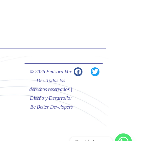
#PalabrasDeVida | Hoy en el
#Evangelio Jesús nos recuerda que
nos ama, que nos busca y que quien
escucha su voz, no será arrebatado
de su lado.
La reflexión con el presbítero
Carlos Fernando Duarte Rivero,
párroco de Cristo Resucitado.
© 2026 Emisora Vox
Twitter
Dei. Todos los
derechos reservados |
Diseño y Desarrollo:
Emisora Vox Dei
@emisoravoxdei
·
Be Better Developers
10 May 2025
“Tú tienes palabras de vida eterna”
#PalabrasDeVida
Diócesis de Cúcuta
@diocesiscucuta