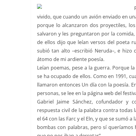
vivido, que cuando un avión enviado en una
porque lo alcanzaron dos proyectiles, los 
salvaron y les preguntaron por la comida, p
de ellos dijo que leían versos del poeta r
subió tan alto –escribió Neruda–, e hizo 
átomo de mi ardiente poesía.
Leían poemas, pese a la guerra. Porque l
se ha ocupado de ellos. Como en 1991, cuan
llamaron entonces Un día con la poesía. Era
personas, se lee en la página web del festiv
Gabriel Jaime Sánchez, cofundador y c
respuesta civil de la palabra contra todas 
el 64 con las Farc y el Eln, y que se sumó a
bombas con palabras, pero sí queríamos h
que no nos iban a derrotar”.