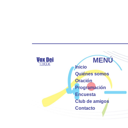
MENÚ
Inicio
Quiénes somos
Oración
Programación
Encuesta
Club de amigos
Contacto