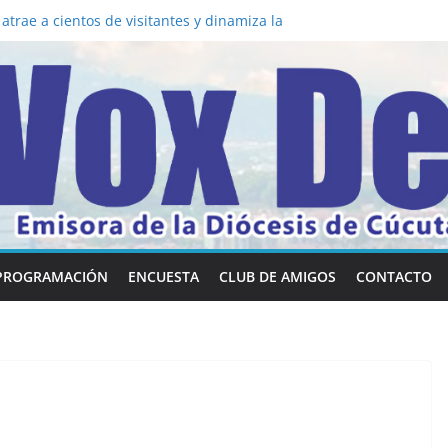
atrae a cientos de visitantes y dinamiza la
 la mesa: la importancia de hablarlo en
en común la nueva Película Toy Story 5 y el
e Vox Dei fortalecen su identidad
y habilidades en comunicación visual
ela los 5 secretos que tiene fácilmente un
convertirse en “Superancianos”
PROGRAMACIÓN
ENCUESTA
CLUB DE AMIGOS
CONTACTO