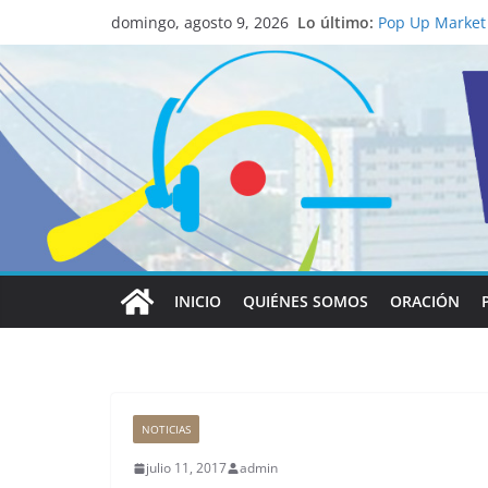
Lo último:
Pop Up Market 
domingo, agosto 9, 2026
economía local
Salud mental a
familia
Lo que tienen 
Papa León XIV
Realizadores d
institucional 
La ciencia desv
católico para 
INICIO
QUIÉNES SOMOS
ORACIÓN
NOTICIAS
julio 11, 2017
admin