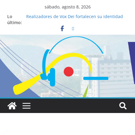
sábado, agosto 8, 2026
Lo
Realizadores de Vox Dei fortalecen su identidad
último:
institucional y habilidades en comunicación
visual
La ciencia desvela los 5 secretos que tiene
fácilmente un católico para convertirse en
“Superancianos”
Pop Up Market atrae a cientos de visitantes y
dinamiza la economía local
Salud mental a la mesa: la importancia de
hablarlo en familia
Lo que tienen en común la nueva Película Toy
Story 5 y el Papa León XIV