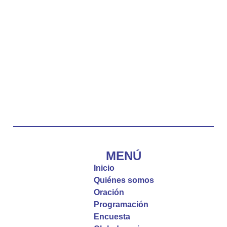
La reflexión con el presbítero Carlos Fernando
Duarte Rivero, párroco de Cristo Resucitado.
Twitter
Emisora Vox Dei
@emisoravoxdei
·
10 May 2025
“Tú tienes palabras de vida eterna”
#PalabrasDeVida
Diócesis de Cúcuta
@diocesiscucuta
#PalabrasDeVida | El #Evangelio nos recuerda
que, incluso cuando las cosas parecen difíciles o
MENÚ
incomprensibles, la verdadera fe nos guía y nos
Inicio
fortalece.
Quiénes somos
Oración
La reflexión con el presbítero Roberto Alfonso
Programación
Garzón Guillen, párroco de san Francisco Javier.
Encuesta