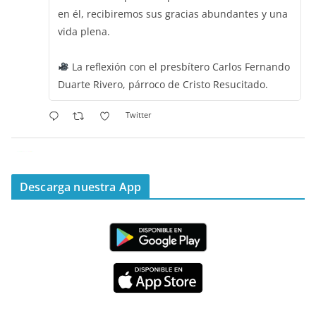
en él, recibiremos sus gracias abundantes y una
vida plena.
La reflexión con el presbítero Carlos Fernando
Duarte Rivero, párroco de Cristo Resucitado.
Twitter
Emisora Vox Dei
@emisoravoxdei
·
11 May 2025
“Mis ovejas escuchan mi voz, y yo las conozco”
Descarga nuestra App
#PalabrasDeVida
Diócesis de Cúcuta
@diocesiscucuta
#PalabrasDeVida | Hoy en el #Evangelio Jesús
nos recuerda que nos ama, que nos busca y que
quien escucha su voz, no será arrebatado de su
lado.