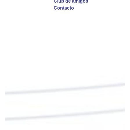
Club de amigos
Twitter
Contacto
Emisora Vox Dei
@emisoravoxdei
·
9 May 2025
“Si no comen la carne del Hijo del hombre y no
beben su sangre, no tienen vida en ustedes”
#PalabrasDeVida
Diócesis de Cúcuta
@diocesiscucuta
#PalabrasDeVida | En este día, el Señor Jesús
nos invita a alimentarnos de su Cuerpo y de su
Sangre para vivir para siempre.
La reflexión con el presbítero Roberto Alfonso
Garzón Guillen, párroco de san Francisco Javier.
Twitter
Cargar más