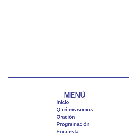
La reflexión con el presbítero Carlos Fernando
Duarte Rivero, párroco de Cristo Resucitado.
Twitter
Emisora Vox Dei
@emisoravoxdei
·
10 May 2025
“Tú tienes palabras de vida eterna”
#PalabrasDeVida
Diócesis de Cúcuta
@diocesiscucuta
#PalabrasDeVida | El #Evangelio nos recuerda
que, incluso cuando las cosas parecen difíciles o
MENÚ
incomprensibles, la verdadera fe nos guía y nos
Inicio
fortalece.
Quiénes somos
Oración
La reflexión con el presbítero Roberto Alfonso
Programación
Garzón Guillen, párroco de san Francisco Javier.
Encuesta