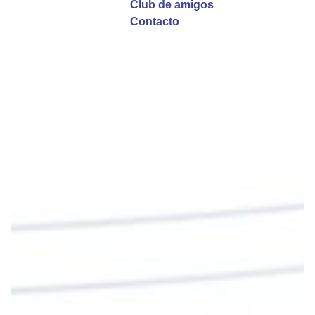
Club de amigos
Twitter
Contacto
Emisora Vox Dei
@emisoravoxdei
·
9 May 2025
“Si no comen la carne del Hijo del hombre y no
beben su sangre, no tienen vida en ustedes”
#PalabrasDeVida
Diócesis de Cúcuta
@diocesiscucuta
#PalabrasDeVida | En este día, el Señor Jesús
nos invita a alimentarnos de su Cuerpo y de su
Sangre para vivir para siempre.
La reflexión con el presbítero Roberto Alfonso
Garzón Guillen, párroco de san Francisco Javier.
Twitter
Cargar más