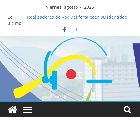
viernes, agosto 7, 2026
Lo
Realizadores de Vox Dei fortalecen su identidad
último:
institucional y habilidades en comunicación
visual
La ciencia desvela los 5 secretos que tiene
fácilmente un católico para convertirse en
“Superancianos”
Pop Up Market atrae a cientos de visitantes y
dinamiza la economía local
Salud mental a la mesa: la importancia de
hablarlo en familia
Lo que tienen en común la nueva Película Toy
Story 5 y el Papa León XIV