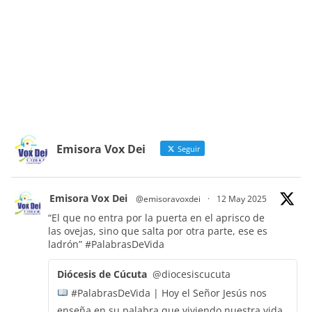
Emisora Vox Dei
Seguir
Emisora Vox Dei
@emisoravoxdei
·
12 May 2025
“El que no entra por la puerta en el aprisco de
las ovejas, sino que salta por otra parte, ese es
ladrón”
#PalabrasDeVida
Diócesis de Cúcuta
@diocesiscucuta
#PalabrasDeVida | Hoy el Señor Jesús nos
enseña en su palabra que viviendo nuestra vida