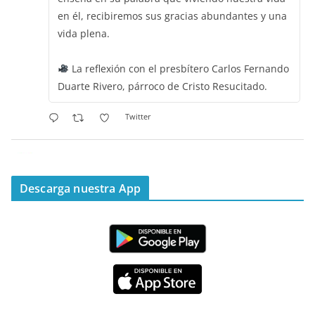
en él, recibiremos sus gracias abundantes y una
vida plena.
La reflexión con el presbítero Carlos Fernando
Duarte Rivero, párroco de Cristo Resucitado.
Twitter
Emisora Vox Dei
@emisoravoxdei
·
11 May 2025
“Mis ovejas escuchan mi voz, y yo las conozco”
Descarga nuestra App
#PalabrasDeVida
Diócesis de Cúcuta
@diocesiscucuta
#PalabrasDeVida | Hoy en el #Evangelio Jesús
nos recuerda que nos ama, que nos busca y que
quien escucha su voz, no será arrebatado de su
lado.