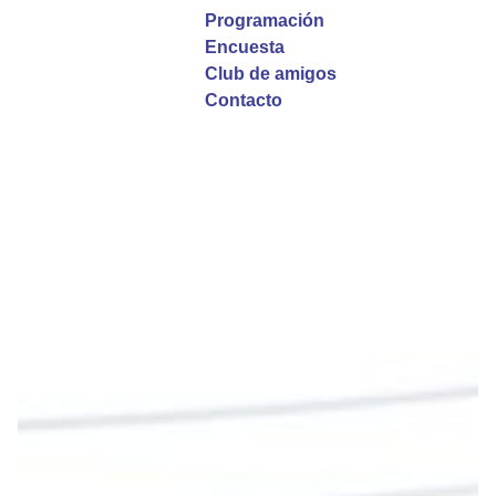
La reflexión con el presbítero Roberto Alfonso
Programación
Garzón Guillen, párroco de san Francisco Javier.
Encuesta
Club de amigos
Twitter
Contacto
Emisora Vox Dei
@emisoravoxdei
·
9 May 2025
“Si no comen la carne del Hijo del hombre y no
beben su sangre, no tienen vida en ustedes”
#PalabrasDeVida
Diócesis de Cúcuta
@diocesiscucuta
#PalabrasDeVida | En este día, el Señor Jesús
nos invita a alimentarnos de su Cuerpo y de su
Sangre para vivir para siempre.
La reflexión con el presbítero Roberto Alfonso
Garzón Guillen, párroco de san Francisco Javier.
Twitter