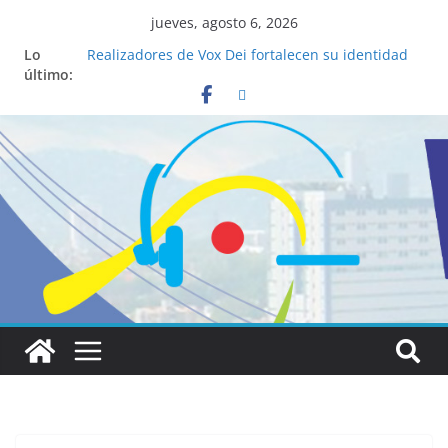
jueves, agosto 6, 2026
Lo
Realizadores de Vox Dei fortalecen su identidad
último:
institucional y habilidades en comunicación
visual
La ciencia desvela los 5 secretos que tiene
fácilmente un católico para convertirse en
“Superancianos”
Pop Up Market atrae a cientos de visitantes y
dinamiza la economía local
Salud mental a la mesa: la importancia de
hablarlo en familia
Lo que tienen en común la nueva Película Toy
Story 5 y el Papa León XIV