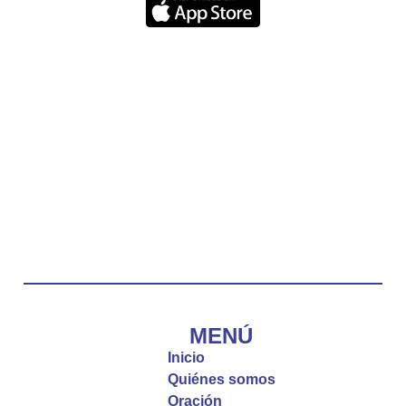
quien escucha su voz, no será arrebatado de su
lado.
La reflexión con el presbítero Carlos Fernando
Duarte Rivero, párroco de Cristo Resucitado.
Twitter
Emisora Vox Dei
@emisoravoxdei
·
10 May 2025
“Tú tienes palabras de vida eterna”
#PalabrasDeVida
Diócesis de Cúcuta
@diocesiscucuta
#PalabrasDeVida | El #Evangelio nos recuerda
que, incluso cuando las cosas parecen difíciles o
MENÚ
incomprensibles, la verdadera fe nos guía y nos
Inicio
fortalece.
Quiénes somos
Oración