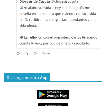
Diócesis de Cúcuta
@diocesiscucuta
#PalabrasDeVida | Hoy el Señor Jesús nos
enseña en su palabra que viviendo nuestra vida
en él, recibiremos sus gracias abundantes y una
vida plena.
La reflexión con el presbítero Carlos Fernando
Duarte Rivero, párroco de Cristo Resucitado.
Twitter
Emisora Vox Dei
@emisoravoxdei
·
11 May 2025
“Mis ovejas escuchan mi voz, y yo las conozco”
Descarga nuestra App
#PalabrasDeVida
Diócesis de Cúcuta
@diocesiscucuta
#PalabrasDeVida | Hoy en el #Evangelio Jesús
nos recuerda que nos ama, que nos busca y que