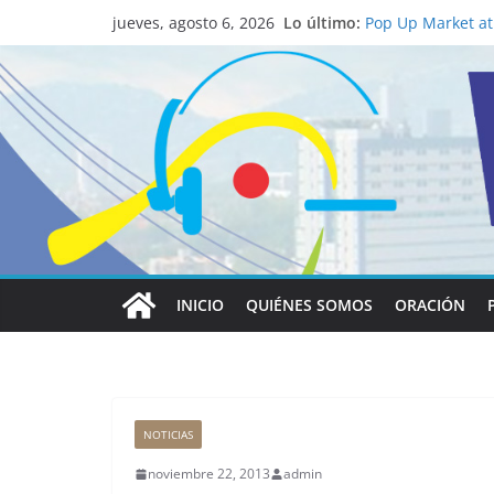
La ciencia desvel
Lo último:
católico para con
jueves, agosto 6, 2026
Pop Up Market atr
economía local
Salud mental a la
familia
Lo que tienen en 
Papa León XIV
Realizadores de V
institucional y h
INICIO
QUIÉNES SOMOS
ORACIÓN
NOTICIAS
noviembre 22, 2013
admin