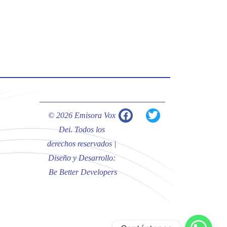
#PalabrasDeVida | Hoy en el
#Evangelio Jesús nos recuerda que
nos ama, que nos busca y que quien
escucha su voz, no será arrebatado
de su lado.
La reflexión con el presbítero
Carlos Fernando Duarte Rivero,
párroco de Cristo Resucitado.
© 2026 Emisora Vox
Twitter
Dei. Todos los
derechos reservados |
Diseño y Desarrollo:
Emisora Vox Dei
@emisoravoxdei
·
Be Better Developers
10 May 2025
“Tú tienes palabras de vida eterna”
#PalabrasDeVida
Diócesis de Cúcuta
@diocesiscucuta