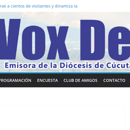
a los 5 secretos que tiene fácilmente un
vertirse en “Superancianos”
ae a cientos de visitantes y dinamiza la
 mesa: la importancia de hablarlo en
común la nueva Película Toy Story 5 y el
ox Dei fortalecen su identidad
abilidades en comunicación visual
PROGRAMACIÓN
ENCUESTA
CLUB DE AMIGOS
CONTACTO