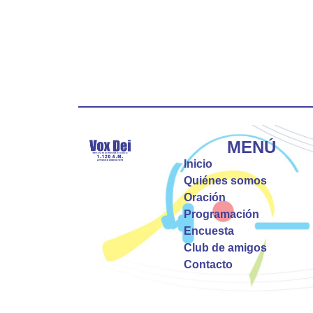
MENÚ
Inicio
Quiénes somos
Oración
Programación
Encuesta
Club de amigos
Contacto