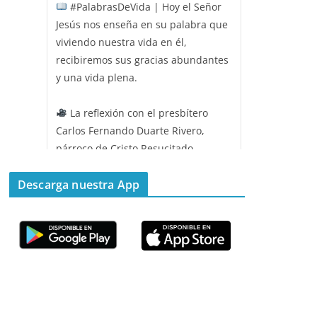
#PalabrasDeVida | Hoy el Señor
Jesús nos enseña en su palabra que
viviendo nuestra vida en él,
recibiremos sus gracias abundantes
y una vida plena.
La reflexión con el presbítero
Carlos Fernando Duarte Rivero,
párroco de Cristo Resucitado.
Twitter
Descarga nuestra App
Emisora Vox Dei
@emisoravoxdei
·
11 May 2025
“Mis ovejas escuchan mi voz, y yo
las conozco”
#PalabrasDeVida
Diócesis de Cúcuta
@diocesiscucuta