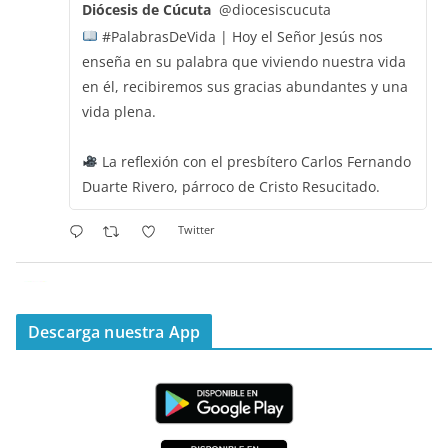
Diócesis de Cúcuta
@diocesiscucuta
#PalabrasDeVida | Hoy el Señor Jesús nos
enseña en su palabra que viviendo nuestra vida
en él, recibiremos sus gracias abundantes y una
vida plena.
La reflexión con el presbítero Carlos Fernando
Duarte Rivero, párroco de Cristo Resucitado.
Twitter
Emisora Vox Dei
@emisoravoxdei
·
11 May 2025
“Mis ovejas escuchan mi voz, y yo las conozco”
Descarga nuestra App
#PalabrasDeVida
Diócesis de Cúcuta
@diocesiscucuta
#PalabrasDeVida | Hoy en el #Evangelio Jesús
nos recuerda que nos ama, que nos busca y que