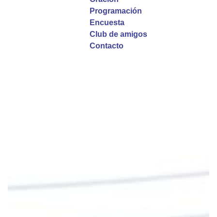
La reflexión con el presbítero Roberto Alfonso
Programación
Garzón Guillen, párroco de san Francisco Javier.
Encuesta
Club de amigos
Twitter
Contacto
Emisora Vox Dei
@emisoravoxdei
·
9 May 2025
“Si no comen la carne del Hijo del hombre y no
beben su sangre, no tienen vida en ustedes”
#PalabrasDeVida
Diócesis de Cúcuta
@diocesiscucuta
#PalabrasDeVida | En este día, el Señor Jesús
nos invita a alimentarnos de su Cuerpo y de su
Sangre para vivir para siempre.
La reflexión con el presbítero Roberto Alfonso
Garzón Guillen, párroco de san Francisco Javier.
Twitter