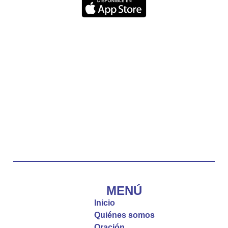
quien escucha su voz, no será arrebatado de su
lado.
La reflexión con el presbítero Carlos Fernando
Duarte Rivero, párroco de Cristo Resucitado.
Twitter
Emisora Vox Dei
@emisoravoxdei
·
10 May 2025
“Tú tienes palabras de vida eterna”
#PalabrasDeVida
Diócesis de Cúcuta
@diocesiscucuta
#PalabrasDeVida | El #Evangelio nos recuerda
que, incluso cuando las cosas parecen difíciles o
MENÚ
incomprensibles, la verdadera fe nos guía y nos
Inicio
fortalece.
Quiénes somos
Oración