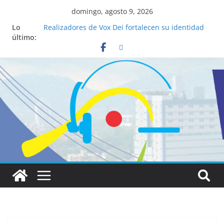
domingo, agosto 9, 2026
Lo
Realizadores de Vox Dei fortalecen su identidad
último:
institucional y habilidades en comunicación
visual
La ciencia desvela los 5 secretos que tiene
fácilmente un católico para convertirse en
“Superancianos”
Pop Up Market atrae a cientos de visitantes y
dinamiza la economía local
Salud mental a la mesa: la importancia de
hablarlo en familia
Lo que tienen en común la nueva Película Toy
Story 5 y el Papa León XIV