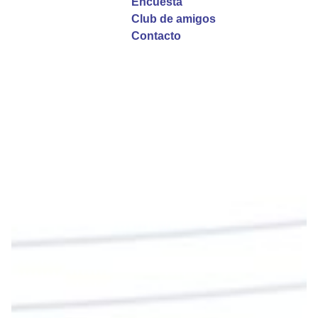
Encuesta
Club de amigos
Twitter
Contacto
Emisora Vox Dei
@emisoravoxdei
·
9 May 2025
“Si no comen la carne del Hijo del hombre y no
beben su sangre, no tienen vida en ustedes”
#PalabrasDeVida
Diócesis de Cúcuta
@diocesiscucuta
#PalabrasDeVida | En este día, el Señor Jesús
nos invita a alimentarnos de su Cuerpo y de su
Sangre para vivir para siempre.
La reflexión con el presbítero Roberto Alfonso
Garzón Guillen, párroco de san Francisco Javier.
Twitter