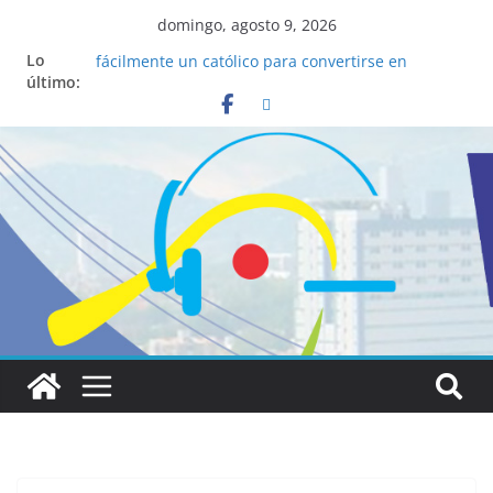
domingo, agosto 9, 2026
La ciencia desvela los 5 secretos que tiene
Lo
fácilmente un católico para convertirse en
último:
“Superancianos”
Pop Up Market atrae a cientos de visitantes y
dinamiza la economía local
Salud mental a la mesa: la importancia de
hablarlo en familia
Lo que tienen en común la nueva Película Toy
Story 5 y el Papa León XIV
Realizadores de Vox Dei fortalecen su identidad
institucional y habilidades en comunicación
visual