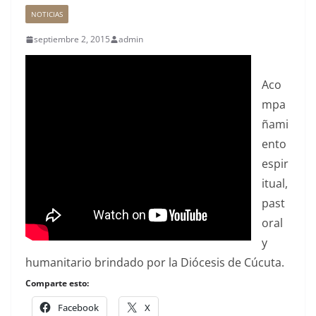
NOTICIAS
septiembre 2, 2015
admin
Aco
mpa
ñami
ento
espir
itual,
past
oral
y
humanitario brindado por la Diócesis de Cúcuta.
Comparte esto:
Facebook
X