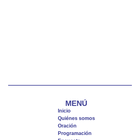
La reflexión con el presbítero Carlos Fernando
Duarte Rivero, párroco de Cristo Resucitado.
Twitter
Emisora Vox Dei
@emisoravoxdei
·
10 May 2025
“Tú tienes palabras de vida eterna”
#PalabrasDeVida
Diócesis de Cúcuta
@diocesiscucuta
#PalabrasDeVida | El #Evangelio nos recuerda
que, incluso cuando las cosas parecen difíciles o
MENÚ
incomprensibles, la verdadera fe nos guía y nos
Inicio
fortalece.
Quiénes somos
Oración
La reflexión con el presbítero Roberto Alfonso
Programación
Garzón Guillen, párroco de san Francisco Javier.