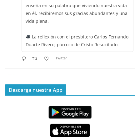
enseña en su palabra que viviendo nuestra vida
en él, recibiremos sus gracias abundantes y una
vida plena.
La reflexión con el presbítero Carlos Fernando
Duarte Rivero, párroco de Cristo Resucitado.
Twitter
Emisora Vox Dei
@emisoravoxdei
·
11 May 2025
“Mis ovejas escuchan mi voz, y yo las conozco”
Descarga nuestra App
#PalabrasDeVida
Diócesis de Cúcuta
@diocesiscucuta
#PalabrasDeVida | Hoy en el #Evangelio Jesús
nos recuerda que nos ama, que nos busca y que
quien escucha su voz, no será arrebatado de su
lado.