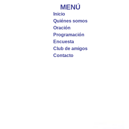
que, incluso cuando las cosas parecen difíciles o
MENÚ
incomprensibles, la verdadera fe nos guía y nos
Inicio
fortalece.
Quiénes somos
Oración
La reflexión con el presbítero Roberto Alfonso
Programación
Garzón Guillen, párroco de san Francisco Javier.
Encuesta
Club de amigos
Twitter
Contacto
Emisora Vox Dei
@emisoravoxdei
·
9 May 2025
“Si no comen la carne del Hijo del hombre y no
beben su sangre, no tienen vida en ustedes”
#PalabrasDeVida
Diócesis de Cúcuta
@diocesiscucuta
#PalabrasDeVida | En este día, el Señor Jesús
nos invita a alimentarnos de su Cuerpo y de su
Sangre para vivir para siempre.