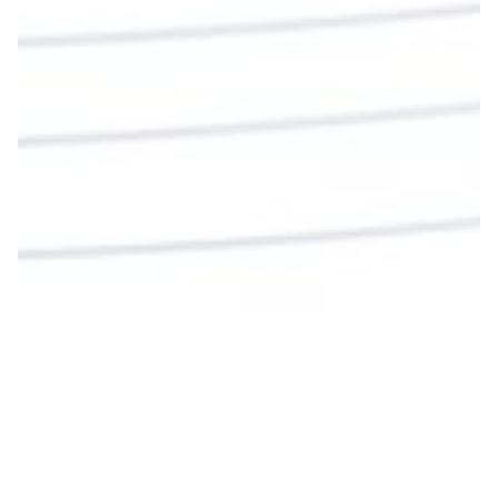
La reflexión con el presbítero Roberto Alfonso
Garzón Guillen, párroco de san Francisco Javier.
Twitter
Cargar más