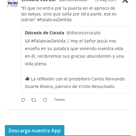
“El que no entra por la puerta en el aprisco de
las ovejas, sino que salta por otra parte, ese es
ladrón”
#PalabrasDeVida
Diócesis de Cúcuta
@diocesiscucuta
#PalabrasDeVida | Hoy el Señor Jesús nos
enseña en su palabra que viviendo nuestra vida
en él, recibiremos sus gracias abundantes y una
vida plena.
La reflexión con el presbítero Carlos Fernando
Duarte Rivero, párroco de Cristo Resucitado.
Twitter
Emisora Vox Dei
@emisoravoxdei
·
11 May 2025
“Mis ovejas escuchan mi voz, y yo las conozco”
Descarga nuestra App
#PalabrasDeVida