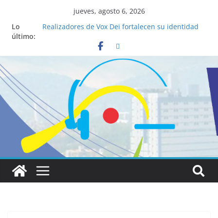
jueves, agosto 6, 2026
Lo
Realizadores de Vox Dei fortalecen su identidad
último:
institucional y habilidades en comunicación
visual
La ciencia desvela los 5 secretos que tiene
fácilmente un católico para convertirse en
“Superancianos”
Pop Up Market atrae a cientos de visitantes y
dinamiza la economía local
Salud mental a la mesa: la importancia de
hablarlo en familia
Lo que tienen en común la nueva Película Toy
Story 5 y el Papa León XIV