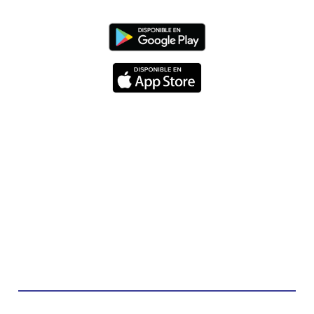
Diócesis de Cúcuta
@diocesiscucuta
#PalabrasDeVida | Hoy en el #Evangelio Jesús
nos recuerda que nos ama, que nos busca y que
quien escucha su voz, no será arrebatado de su
lado.
La reflexión con el presbítero Carlos Fernando
Duarte Rivero, párroco de Cristo Resucitado.
Twitter
Emisora Vox Dei
@emisoravoxdei
·
10 May 2025
“Tú tienes palabras de vida eterna”
#PalabrasDeVida
Diócesis de Cúcuta
@diocesiscucuta
#PalabrasDeVida | El #Evangelio nos recuerda