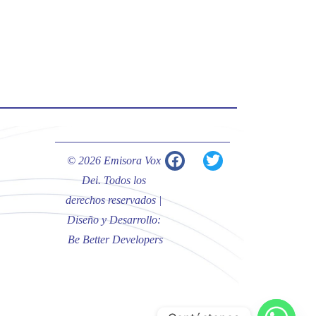
#PalabrasDeVida | Hoy en el
#Evangelio Jesús nos recuerda que
nos ama, que nos busca y que quien
escucha su voz, no será arrebatado
de su lado.
La reflexión con el presbítero
Carlos Fernando Duarte Rivero,
párroco de Cristo Resucitado.
© 2026 Emisora Vox
Twitter
Dei. Todos los
derechos reservados |
Diseño y Desarrollo:
Emisora Vox Dei
@emisoravoxdei
·
Be Better Developers
10 May 2025
“Tú tienes palabras de vida eterna”
#PalabrasDeVida
Diócesis de Cúcuta
@diocesiscucuta