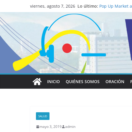
Lo último:
Pop Up Market at
viernes, agosto 7, 2026
economía local
Salud mental a l
familia
Lo que tienen en
Papa León XIV
Realizadores de 
institucional y 
La ciencia desve
católico para co
INICIO
QUIÉNES SOMOS
ORACIÓN
SALUD
mayo 3, 2019
admin