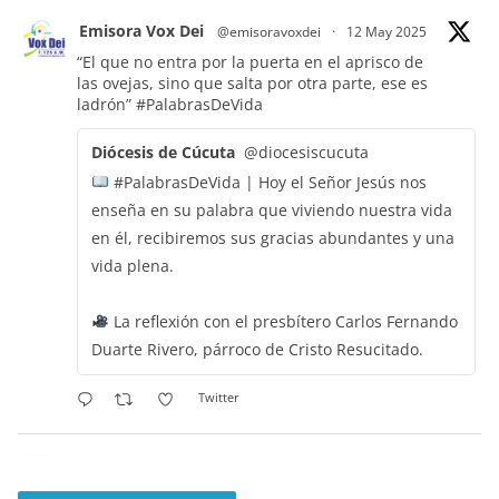
Emisora Vox Dei
@emisoravoxdei
·
12 May 2025
“El que no entra por la puerta en el aprisco de
las ovejas, sino que salta por otra parte, ese es
ladrón”
#PalabrasDeVida
Diócesis de Cúcuta
@diocesiscucuta
#PalabrasDeVida | Hoy el Señor Jesús nos
enseña en su palabra que viviendo nuestra vida
en él, recibiremos sus gracias abundantes y una
vida plena.
La reflexión con el presbítero Carlos Fernando
Duarte Rivero, párroco de Cristo Resucitado.
Twitter
Emisora Vox Dei
@emisoravoxdei
·
11 May 2025
“Mis ovejas escuchan mi voz, y yo las conozco”