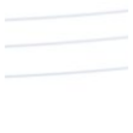
Sangre para vivir para siempre.
La reflexión con el presbítero Roberto Alfonso
Garzón Guillen, párroco de san Francisco Javier.
Twitter
Cargar más