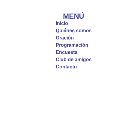
#PalabrasDeVida | El #Evangelio nos recuerda
que, incluso cuando las cosas parecen difíciles o
MENÚ
incomprensibles, la verdadera fe nos guía y nos
Inicio
fortalece.
Quiénes somos
Oración
La reflexión con el presbítero Roberto Alfonso
Programación
Garzón Guillen, párroco de san Francisco Javier.
Encuesta
Club de amigos
Twitter
Contacto
Emisora Vox Dei
@emisoravoxdei
·
9 May 2025
“Si no comen la carne del Hijo del hombre y no
beben su sangre, no tienen vida en ustedes”
#PalabrasDeVida
Diócesis de Cúcuta
@diocesiscucuta
#PalabrasDeVida | En este día, el Señor Jesús
nos invita a alimentarnos de su Cuerpo y de su