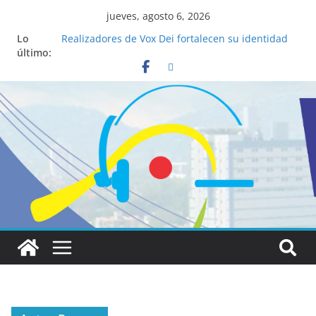
jueves, agosto 6, 2026
Lo
Realizadores de Vox Dei fortalecen su identidad
último:
institucional y habilidades en comunicación
visual
La ciencia desvela los 5 secretos que tiene
fácilmente un católico para convertirse en
“Superancianos”
Pop Up Market atrae a cientos de visitantes y
dinamiza la economía local
Salud mental a la mesa: la importancia de
hablarlo en familia
Lo que tienen en común la nueva Película Toy
Story 5 y el Papa León XIV