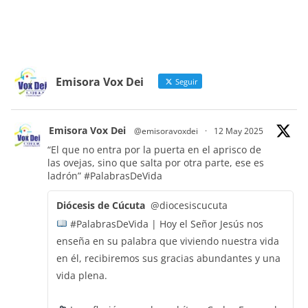
Emisora Vox Dei
Seguir
Emisora Vox Dei
@emisoravoxdei
·
12 May 2025
“El que no entra por la puerta en el aprisco de
las ovejas, sino que salta por otra parte, ese es
ladrón”
#PalabrasDeVida
Diócesis de Cúcuta
@diocesiscucuta
#PalabrasDeVida | Hoy el Señor Jesús nos
enseña en su palabra que viviendo nuestra vida
en él, recibiremos sus gracias abundantes y una
vida plena.