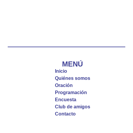
Emisora Vox Dei
@emisoravoxdei
·
10 May 2025
“Tú tienes palabras de vida eterna”
#PalabrasDeVida
Diócesis de Cúcuta
@diocesiscucuta
#PalabrasDeVida | El #Evangelio nos recuerda
que, incluso cuando las cosas parecen difíciles o
MENÚ
incomprensibles, la verdadera fe nos guía y nos
Inicio
fortalece.
Quiénes somos
Oración
La reflexión con el presbítero Roberto Alfonso
Programación
Garzón Guillen, párroco de san Francisco Javier.
Encuesta
Club de amigos
Twitter
Contacto
Emisora Vox Dei
@emisoravoxdei
·
9 May 2025