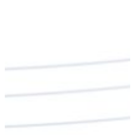
“Si no comen la carne del Hijo del hombre y no
beben su sangre, no tienen vida en ustedes”
#PalabrasDeVida
Diócesis de Cúcuta
@diocesiscucuta
#PalabrasDeVida | En este día, el Señor Jesús
nos invita a alimentarnos de su Cuerpo y de su
Sangre para vivir para siempre.
La reflexión con el presbítero Roberto Alfonso
Garzón Guillen, párroco de san Francisco Javier.
Twitter
Cargar más