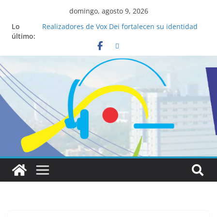
domingo, agosto 9, 2026
Lo
Realizadores de Vox Dei fortalecen su identidad
último:
institucional y habilidades en comunicación
visual
La ciencia desvela los 5 secretos que tiene
fácilmente un católico para convertirse en
“Superancianos”
Pop Up Market atrae a cientos de visitantes y
dinamiza la economía local
Salud mental a la mesa: la importancia de
hablarlo en familia
Lo que tienen en común la nueva Película Toy
Story 5 y el Papa León XIV