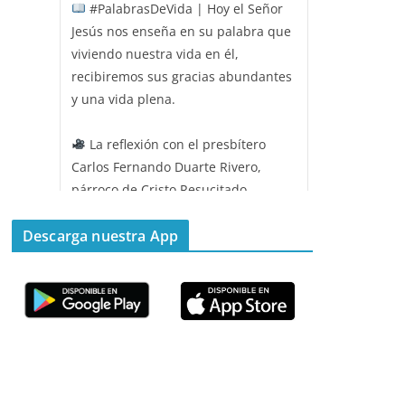
#PalabrasDeVida | Hoy el Señor
Jesús nos enseña en su palabra que
viviendo nuestra vida en él,
recibiremos sus gracias abundantes
y una vida plena.
La reflexión con el presbítero
Carlos Fernando Duarte Rivero,
párroco de Cristo Resucitado.
Twitter
Descarga nuestra App
Emisora Vox Dei
@emisoravoxdei
·
11 May 2025
“Mis ovejas escuchan mi voz, y yo
las conozco”
#PalabrasDeVida
Diócesis de Cúcuta
@diocesiscucuta