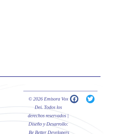
#PalabrasDeVida | Hoy en el
#Evangelio Jesús nos recuerda que
nos ama, que nos busca y que quien
escucha su voz, no será arrebatado
de su lado.
La reflexión con el presbítero
Carlos Fernando Duarte Rivero,
párroco de Cristo Resucitado.
Twitter
Emisora Vox Dei
@emisoravoxdei
·
© 2026 Emisora Vox
10 May 2025
Dei. Todos los
“Tú tienes palabras de vida eterna”
#PalabrasDeVida
derechos reservados |
Diseño y Desarrollo:
Diócesis de Cúcuta
@diocesiscucuta
Be Better Developers