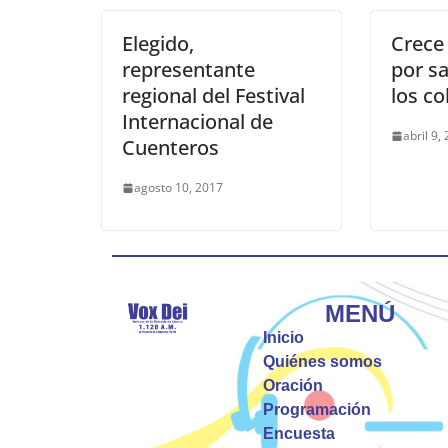
Elegido,
Crece
representante
por s
regional del Festival
los c
Internacional de
abril 9,
Cuenteros
agosto 10, 2017
MENÚ
Inicio
Quiénes somos
Oración
Programación
Encuesta