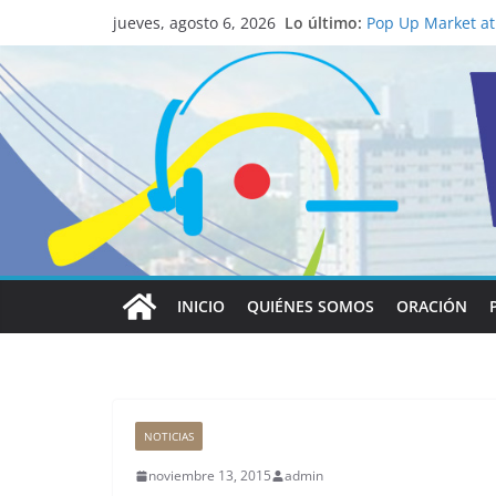
La ciencia desvel
Lo último:
católico para con
jueves, agosto 6, 2026
Pop Up Market atr
economía local
Salud mental a la
familia
Lo que tienen en 
Papa León XIV
Realizadores de V
institucional y h
INICIO
QUIÉNES SOMOS
ORACIÓN
NOTICIAS
noviembre 13, 2015
admin