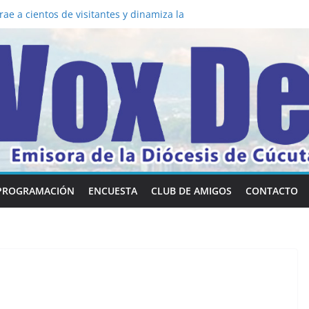
a los 5 secretos que tiene fácilmente un
vertirse en “Superancianos”
ae a cientos de visitantes y dinamiza la
 mesa: la importancia de hablarlo en
común la nueva Película Toy Story 5 y el
ox Dei fortalecen su identidad
abilidades en comunicación visual
PROGRAMACIÓN
ENCUESTA
CLUB DE AMIGOS
CONTACTO