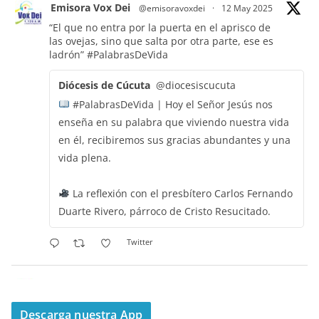
Emisora Vox Dei
@emisoravoxdei
·
12 May 2025
“El que no entra por la puerta en el aprisco de
las ovejas, sino que salta por otra parte, ese es
ladrón”
#PalabrasDeVida
Diócesis de Cúcuta
@diocesiscucuta
#PalabrasDeVida | Hoy el Señor Jesús nos
enseña en su palabra que viviendo nuestra vida
en él, recibiremos sus gracias abundantes y una
vida plena.
La reflexión con el presbítero Carlos Fernando
Duarte Rivero, párroco de Cristo Resucitado.
Twitter
Emisora Vox Dei
@emisoravoxdei
·
11 May 2025
“Mis ovejas escuchan mi voz, y yo las conozco”
Descarga nuestra App