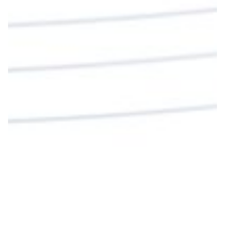
La reflexión con el presbítero Roberto Alfonso
Garzón Guillen, párroco de san Francisco Javier.
Twitter
Cargar más