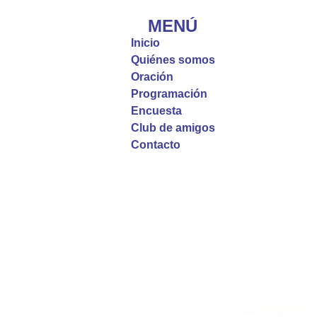
que, incluso cuando las cosas parecen difíciles o
MENÚ
incomprensibles, la verdadera fe nos guía y nos
Inicio
fortalece.
Quiénes somos
Oración
La reflexión con el presbítero Roberto Alfonso
Programación
Garzón Guillen, párroco de san Francisco Javier.
Encuesta
Club de amigos
Twitter
Contacto
Emisora Vox Dei
@emisoravoxdei
·
9 May 2025
“Si no comen la carne del Hijo del hombre y no
beben su sangre, no tienen vida en ustedes”
#PalabrasDeVida
Diócesis de Cúcuta
@diocesiscucuta
#PalabrasDeVida | En este día, el Señor Jesús
nos invita a alimentarnos de su Cuerpo y de su
Sangre para vivir para siempre.