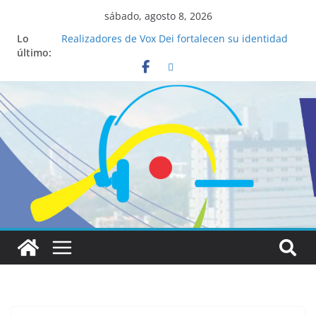
sábado, agosto 8, 2026
Lo
Realizadores de Vox Dei fortalecen su identidad
último:
institucional y habilidades en comunicación
visual
La ciencia desvela los 5 secretos que tiene
fácilmente un católico para convertirse en
“Superancianos”
Pop Up Market atrae a cientos de visitantes y
dinamiza la economía local
Salud mental a la mesa: la importancia de
hablarlo en familia
Lo que tienen en común la nueva Película Toy
Story 5 y el Papa León XIV