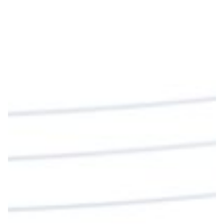
“Si no comen la carne del Hijo del hombre y no
beben su sangre, no tienen vida en ustedes”
#PalabrasDeVida
Diócesis de Cúcuta
@diocesiscucuta
#PalabrasDeVida | En este día, el Señor Jesús
nos invita a alimentarnos de su Cuerpo y de su
Sangre para vivir para siempre.
La reflexión con el presbítero Roberto Alfonso
Garzón Guillen, párroco de san Francisco Javier.
Twitter
Cargar más