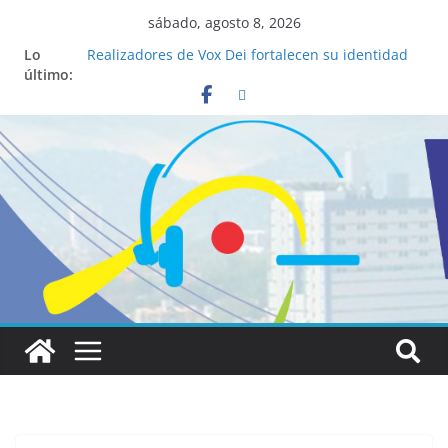
sábado, agosto 8, 2026
Lo
Realizadores de Vox Dei fortalecen su identidad
último:
institucional y habilidades en comunicación
visual
La ciencia desvela los 5 secretos que tiene
fácilmente un católico para convertirse en
“Superancianos”
Pop Up Market atrae a cientos de visitantes y
dinamiza la economía local
Salud mental a la mesa: la importancia de
hablarlo en familia
Lo que tienen en común la nueva Película Toy
Story 5 y el Papa León XIV