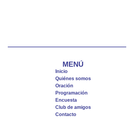
Emisora Vox Dei
@emisoravoxdei
·
10 May 2025
“Tú tienes palabras de vida eterna”
#PalabrasDeVida
Diócesis de Cúcuta
@diocesiscucuta
#PalabrasDeVida | El #Evangelio nos recuerda
que, incluso cuando las cosas parecen difíciles o
MENÚ
incomprensibles, la verdadera fe nos guía y nos
Inicio
fortalece.
Quiénes somos
Oración
La reflexión con el presbítero Roberto Alfonso
Programación
Garzón Guillen, párroco de san Francisco Javier.
Encuesta
Club de amigos
Twitter
Contacto
Emisora Vox Dei
@emisoravoxdei
·
9 May 2025