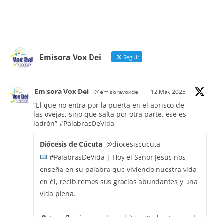
Emisora Vox Dei
Seguir
Emisora Vox Dei
@emisoravoxdei
·
12 May 2025
“El que no entra por la puerta en el aprisco de
las ovejas, sino que salta por otra parte, ese es
ladrón”
#PalabrasDeVida
Diócesis de Cúcuta
@diocesiscucuta
#PalabrasDeVida | Hoy el Señor Jesús nos
enseña en su palabra que viviendo nuestra vida
en él, recibiremos sus gracias abundantes y una
vida plena.