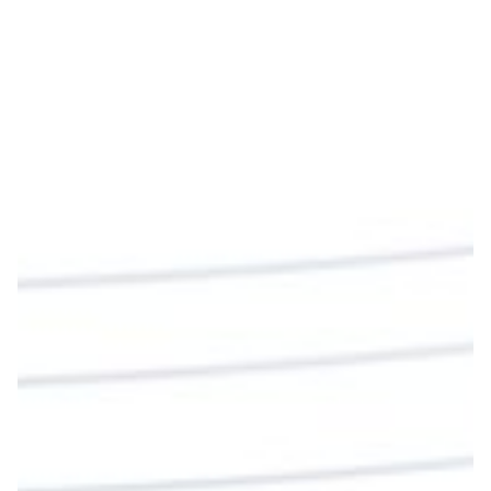
Emisora Vox Dei
@emisoravoxdei
·
9 May 2025
“Si no comen la carne del Hijo del hombre y no
beben su sangre, no tienen vida en ustedes”
#PalabrasDeVida
Diócesis de Cúcuta
@diocesiscucuta
#PalabrasDeVida | En este día, el Señor Jesús
nos invita a alimentarnos de su Cuerpo y de su
Sangre para vivir para siempre.
La reflexión con el presbítero Roberto Alfonso
Garzón Guillen, párroco de san Francisco Javier.
Twitter
Cargar más