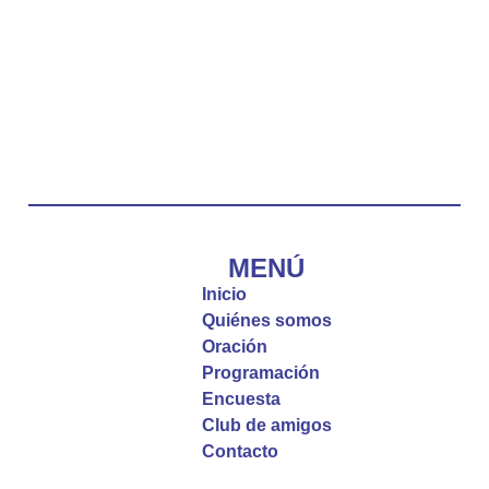
Twitter
Emisora Vox Dei
@emisoravoxdei
·
10 May 2025
“Tú tienes palabras de vida eterna”
#PalabrasDeVida
Diócesis de Cúcuta
@diocesiscucuta
#PalabrasDeVida | El #Evangelio nos recuerda
que, incluso cuando las cosas parecen difíciles o
MENÚ
incomprensibles, la verdadera fe nos guía y nos
Inicio
fortalece.
Quiénes somos
Oración
La reflexión con el presbítero Roberto Alfonso
Programación
Garzón Guillen, párroco de san Francisco Javier.
Encuesta
Club de amigos
Twitter
Contacto