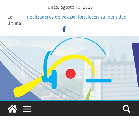
lunes, agosto 10, 2026
Lo
Realizadores de Vox Dei fortalecen su identidad
último:
institucional y habilidades en comunicación
visual
La ciencia desvela los 5 secretos que tiene
fácilmente un católico para convertirse en
“Superancianos”
Pop Up Market atrae a cientos de visitantes y
dinamiza la economía local
Salud mental a la mesa: la importancia de
hablarlo en familia
Lo que tienen en común la nueva Película Toy
Story 5 y el Papa León XIV