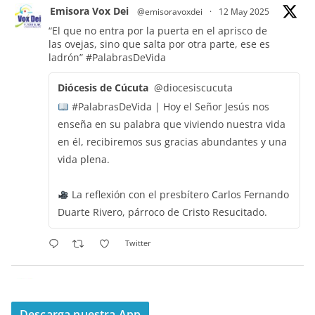
Emisora Vox Dei
@emisoravoxdei
·
12 May 2025
“El que no entra por la puerta en el aprisco de
las ovejas, sino que salta por otra parte, ese es
ladrón”
#PalabrasDeVida
Diócesis de Cúcuta
@diocesiscucuta
#PalabrasDeVida | Hoy el Señor Jesús nos
enseña en su palabra que viviendo nuestra vida
en él, recibiremos sus gracias abundantes y una
vida plena.
La reflexión con el presbítero Carlos Fernando
Duarte Rivero, párroco de Cristo Resucitado.
Twitter
Emisora Vox Dei
@emisoravoxdei
·
11 May 2025
“Mis ovejas escuchan mi voz, y yo las conozco”
Descarga nuestra App