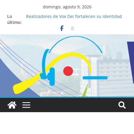
domingo, agosto 9, 2026
Lo
Realizadores de Vox Dei fortalecen su identidad
último:
institucional y habilidades en comunicación
visual
La ciencia desvela los 5 secretos que tiene
fácilmente un católico para convertirse en
“Superancianos”
Pop Up Market atrae a cientos de visitantes y
dinamiza la economía local
Salud mental a la mesa: la importancia de
hablarlo en familia
Lo que tienen en común la nueva Película Toy
Story 5 y el Papa León XIV