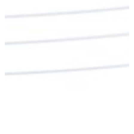
La reflexión con el presbítero Roberto Alfonso
Garzón Guillen, párroco de san Francisco Javier.
Twitter
Cargar más