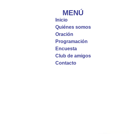
#PalabrasDeVida | El #Evangelio nos recuerda
que, incluso cuando las cosas parecen difíciles o
MENÚ
incomprensibles, la verdadera fe nos guía y nos
Inicio
fortalece.
Quiénes somos
Oración
La reflexión con el presbítero Roberto Alfonso
Programación
Garzón Guillen, párroco de san Francisco Javier.
Encuesta
Club de amigos
Twitter
Contacto
Emisora Vox Dei
@emisoravoxdei
·
9 May 2025
“Si no comen la carne del Hijo del hombre y no
beben su sangre, no tienen vida en ustedes”
#PalabrasDeVida
Diócesis de Cúcuta
@diocesiscucuta
#PalabrasDeVida | En este día, el Señor Jesús
nos invita a alimentarnos de su Cuerpo y de su
Sangre para vivir para siempre.