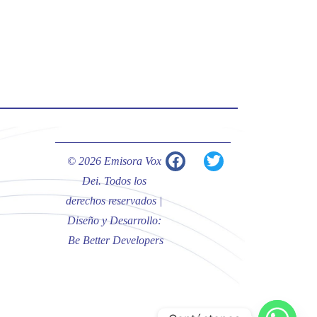
#PalabrasDeVida | Hoy en el
#Evangelio Jesús nos recuerda que
nos ama, que nos busca y que quien
escucha su voz, no será arrebatado
de su lado.
La reflexión con el presbítero
Carlos Fernando Duarte Rivero,
párroco de Cristo Resucitado.
© 2026 Emisora Vox
Twitter
Dei. Todos los
derechos reservados |
Diseño y Desarrollo:
Emisora Vox Dei
@emisoravoxdei
·
Be Better Developers
10 May 2025
“Tú tienes palabras de vida eterna”
#PalabrasDeVida
Diócesis de Cúcuta
@diocesiscucuta