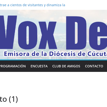
la los 5 secretos que tiene fácilmente un
nvertirse en “Superancianos”
rae a cientos de visitantes y dinamiza la
a mesa: la importancia de hablarlo en
 común la nueva Película Toy Story 5 y el
Vox Dei fortalecen su identidad
habilidades en comunicación visual
PROGRAMACIÓN
ENCUESTA
CLUB DE AMIGOS
CONTACTO
o (1)