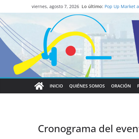
La ciencia desve
Lo último:
católico para co
viernes, agosto 7, 2026
Pop Up Market at
economía local
Salud mental a l
familia
Lo que tienen en
Papa León XIV
Realizadores de 
institucional y 
INICIO
QUIÉNES SOMOS
ORACIÓN
Cronograma del event