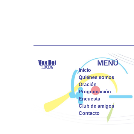
MENÚ
Inicio
Quiénes somos
Oración
Programación
Encuesta
Club de amigos
Contacto