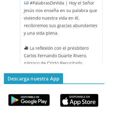
#PalabrasDeVida | Hoy el Señor
Jesús nos enseña en su palabra que
viviendo nuestra vida en él,
recibiremos sus gracias abundantes
y una vida plena.
La reflexión con el presbítero
Carlos Fernando Duarte Rivero,
párroco de Cristo Resucitado.
Twitter
Descarga nuestra App
Emisora Vox Dei
@emisoravoxdei
·
11 May 2025
“Mis ovejas escuchan mi voz, y yo
las conozco”
#PalabrasDeVida
Diócesis de Cúcuta
@diocesiscucuta