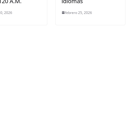
120 A.M.
idiomas
0, 2026
febrero 25, 2026