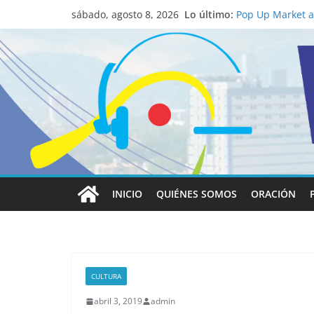
Lo último:
Pop Up Market at
sábado, agosto 8, 2026
economía local
Salud mental a l
familia
Lo que tienen en
Papa León XIV
Realizadores de 
institucional y 
La ciencia desve
católico para co
INICIO
QUIÉNES SOMOS
ORACIÓN
CULTURA
abril 3, 2019
admin