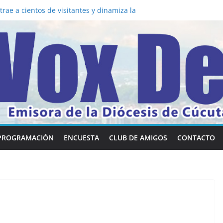
rae a cientos de visitantes y dinamiza la
a mesa: la importancia de hablarlo en
 común la nueva Película Toy Story 5 y el
Vox Dei fortalecen su identidad
habilidades en comunicación visual
la los 5 secretos que tiene fácilmente un
nvertirse en “Superancianos”
PROGRAMACIÓN
ENCUESTA
CLUB DE AMIGOS
CONTACTO