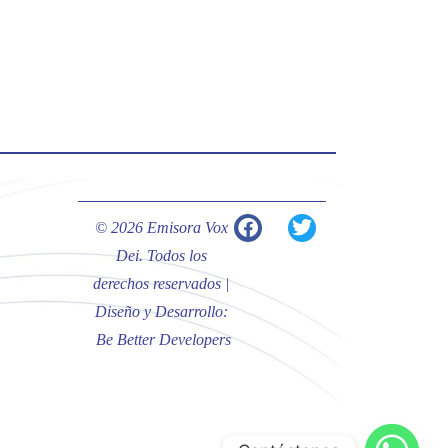
#PalabrasDeVida | Hoy en el
#Evangelio Jesús nos recuerda que
nos ama, que nos busca y que quien
escucha su voz, no será arrebatado
de su lado.
La reflexión con el presbítero
Carlos Fernando Duarte Rivero,
párroco de Cristo Resucitado.
© 2026 Emisora Vox
Twitter
Dei. Todos los
derechos reservados |
Diseño y Desarrollo:
Emisora Vox Dei
@emisoravoxdei
·
Be Better Developers
10 May 2025
“Tú tienes palabras de vida eterna”
#PalabrasDeVida
Diócesis de Cúcuta
@diocesiscucuta