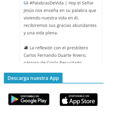
#PalabrasDeVida | Hoy el Señor
Jesús nos enseña en su palabra que
viviendo nuestra vida en él,
recibiremos sus gracias abundantes
y una vida plena.
La reflexión con el presbítero
Carlos Fernando Duarte Rivero,
párroco de Cristo Resucitado.
Twitter
Descarga nuestra App
Emisora Vox Dei
@emisoravoxdei
·
11 May 2025
“Mis ovejas escuchan mi voz, y yo
las conozco”
#PalabrasDeVida
Diócesis de Cúcuta
@diocesiscucuta