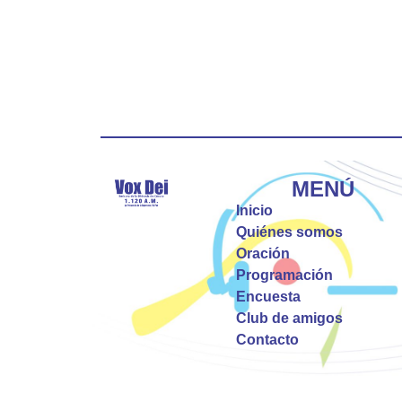
MENÚ
Inicio
Quiénes somos
Oración
Programación
Encuesta
Club de amigos
Contacto