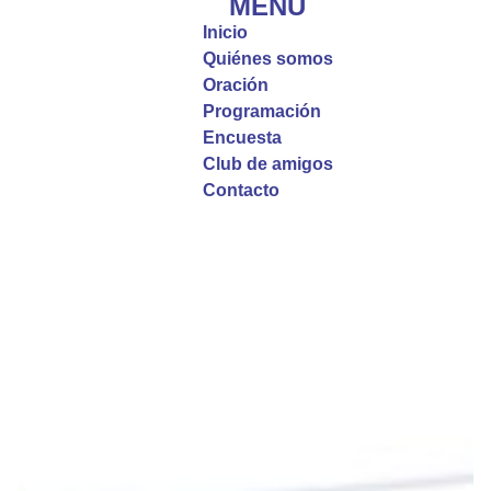
MENÚ
incomprensibles, la verdadera fe nos guía y nos
Inicio
fortalece.
Quiénes somos
Oración
La reflexión con el presbítero Roberto Alfonso
Programación
Garzón Guillen, párroco de san Francisco Javier.
Encuesta
Club de amigos
Twitter
Contacto
Emisora Vox Dei
@emisoravoxdei
·
9 May 2025
“Si no comen la carne del Hijo del hombre y no
beben su sangre, no tienen vida en ustedes”
#PalabrasDeVida
Diócesis de Cúcuta
@diocesiscucuta
#PalabrasDeVida | En este día, el Señor Jesús
nos invita a alimentarnos de su Cuerpo y de su
Sangre para vivir para siempre.