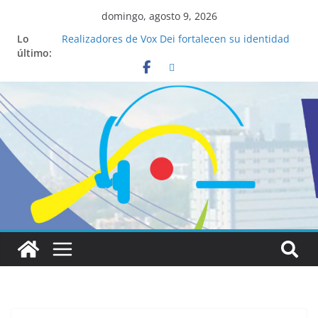
domingo, agosto 9, 2026
Lo
Realizadores de Vox Dei fortalecen su identidad
último:
institucional y habilidades en comunicación
visual
La ciencia desvela los 5 secretos que tiene
fácilmente un católico para convertirse en
“Superancianos”
Pop Up Market atrae a cientos de visitantes y
dinamiza la economía local
Salud mental a la mesa: la importancia de
hablarlo en familia
Lo que tienen en común la nueva Película Toy
Story 5 y el Papa León XIV