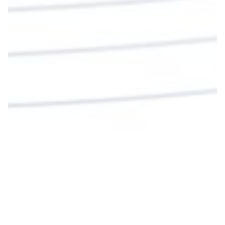
La reflexión con el presbítero Roberto Alfonso
Garzón Guillen, párroco de san Francisco Javier.
Twitter
Cargar más