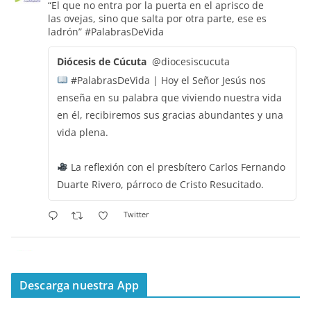
“El que no entra por la puerta en el aprisco de
las ovejas, sino que salta por otra parte, ese es
ladrón”
#PalabrasDeVida
Diócesis de Cúcuta
@diocesiscucuta
#PalabrasDeVida | Hoy el Señor Jesús nos
enseña en su palabra que viviendo nuestra vida
en él, recibiremos sus gracias abundantes y una
vida plena.
La reflexión con el presbítero Carlos Fernando
Duarte Rivero, párroco de Cristo Resucitado.
Twitter
Emisora Vox Dei
@emisoravoxdei
·
11 May 2025
“Mis ovejas escuchan mi voz, y yo las conozco”
Descarga nuestra App
#PalabrasDeVida