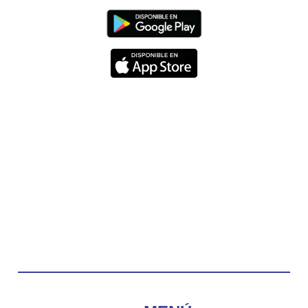
Diócesis de Cúcuta
@diocesiscucuta
#PalabrasDeVida | Hoy en el #Evangelio Jesús
nos recuerda que nos ama, que nos busca y que
quien escucha su voz, no será arrebatado de su
lado.
La reflexión con el presbítero Carlos Fernando
Duarte Rivero, párroco de Cristo Resucitado.
Twitter
Emisora Vox Dei
@emisoravoxdei
·
10 May 2025
“Tú tienes palabras de vida eterna”
#PalabrasDeVida
Diócesis de Cúcuta
@diocesiscucuta
#PalabrasDeVida | El #Evangelio nos recuerda
que, incluso cuando las cosas parecen difíciles o