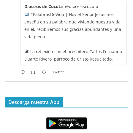
Diócesis de Cúcuta
@diocesiscucuta
#PalabrasDeVida | Hoy el Señor Jesús nos
enseña en su palabra que viviendo nuestra vida
en él, recibiremos sus gracias abundantes y una
vida plena.
La reflexión con el presbítero Carlos Fernando
Duarte Rivero, párroco de Cristo Resucitado.
Twitter
Emisora Vox Dei
@emisoravoxdei
·
11 May 2025
“Mis ovejas escuchan mi voz, y yo las conozco”
Descarga nuestra App
#PalabrasDeVida
Diócesis de Cúcuta
@diocesiscucuta
#PalabrasDeVida | Hoy en el #Evangelio Jesús
nos recuerda que nos ama, que nos busca y que