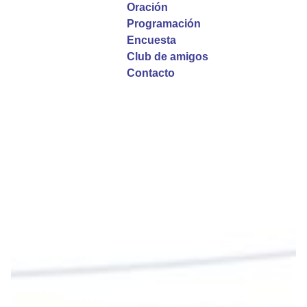
Oración
La reflexión con el presbítero Roberto Alfonso
Programación
Garzón Guillen, párroco de san Francisco Javier.
Encuesta
Club de amigos
Twitter
Contacto
Emisora Vox Dei
@emisoravoxdei
·
9 May 2025
“Si no comen la carne del Hijo del hombre y no
beben su sangre, no tienen vida en ustedes”
#PalabrasDeVida
Diócesis de Cúcuta
@diocesiscucuta
#PalabrasDeVida | En este día, el Señor Jesús
nos invita a alimentarnos de su Cuerpo y de su
Sangre para vivir para siempre.
La reflexión con el presbítero Roberto Alfonso
Garzón Guillen, párroco de san Francisco Javier.