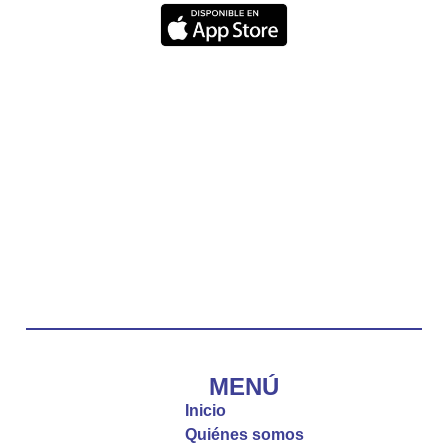
quien escucha su voz, no será arrebatado de su
lado.
La reflexión con el presbítero Carlos Fernando
Duarte Rivero, párroco de Cristo Resucitado.
Twitter
Emisora Vox Dei
@emisoravoxdei
·
10 May 2025
“Tú tienes palabras de vida eterna”
#PalabrasDeVida
Diócesis de Cúcuta
@diocesiscucuta
#PalabrasDeVida | El #Evangelio nos recuerda
que, incluso cuando las cosas parecen difíciles o
MENÚ
incomprensibles, la verdadera fe nos guía y nos
Inicio
fortalece.
Quiénes somos