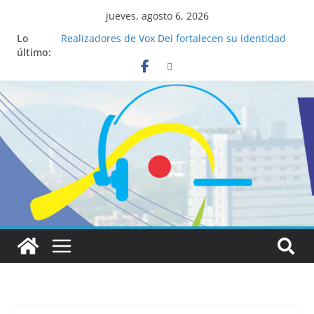
jueves, agosto 6, 2026
Lo
Realizadores de Vox Dei fortalecen su identidad
último:
institucional y habilidades en comunicación
visual
La ciencia desvela los 5 secretos que tiene
fácilmente un católico para convertirse en
“Superancianos”
Pop Up Market atrae a cientos de visitantes y
dinamiza la economía local
Salud mental a la mesa: la importancia de
hablarlo en familia
Lo que tienen en común la nueva Película Toy
Story 5 y el Papa León XIV