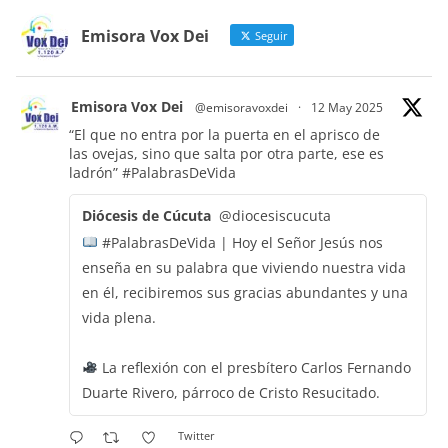
Emisora Vox Dei
Seguir
Emisora Vox Dei
@emisoravoxdei
·
12 May 2025
“El que no entra por la puerta en el aprisco de
las ovejas, sino que salta por otra parte, ese es
ladrón”
#PalabrasDeVida
Diócesis de Cúcuta
@diocesiscucuta
#PalabrasDeVida | Hoy el Señor Jesús nos
enseña en su palabra que viviendo nuestra vida
en él, recibiremos sus gracias abundantes y una
vida plena.
La reflexión con el presbítero Carlos Fernando
Duarte Rivero, párroco de Cristo Resucitado.
Twitter