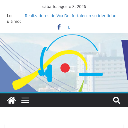
sábado, agosto 8, 2026
Lo
Realizadores de Vox Dei fortalecen su identidad
último:
institucional y habilidades en comunicación
visual
La ciencia desvela los 5 secretos que tiene
fácilmente un católico para convertirse en
“Superancianos”
Pop Up Market atrae a cientos de visitantes y
dinamiza la economía local
Salud mental a la mesa: la importancia de
hablarlo en familia
Lo que tienen en común la nueva Película Toy
Story 5 y el Papa León XIV