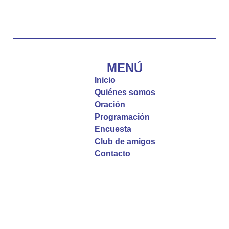
“Tú tienes palabras de vida eterna”
#PalabrasDeVida
Diócesis de Cúcuta
@diocesiscucuta
#PalabrasDeVida | El #Evangelio nos recuerda
que, incluso cuando las cosas parecen difíciles o
MENÚ
incomprensibles, la verdadera fe nos guía y nos
Inicio
fortalece.
Quiénes somos
Oración
La reflexión con el presbítero Roberto Alfonso
Programación
Garzón Guillen, párroco de san Francisco Javier.
Encuesta
Club de amigos
Twitter
Contacto
Emisora Vox Dei
@emisoravoxdei
·
9 May 2025
“Si no comen la carne del Hijo del hombre y no
beben su sangre, no tienen vida en ustedes”
#PalabrasDeVida