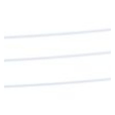
Diócesis de Cúcuta
@diocesiscucuta
#PalabrasDeVida | En este día, el Señor Jesús
nos invita a alimentarnos de su Cuerpo y de su
Sangre para vivir para siempre.
La reflexión con el presbítero Roberto Alfonso
Garzón Guillen, párroco de san Francisco Javier.
Twitter
Cargar más