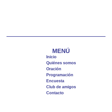
Emisora Vox Dei
@emisoravoxdei
·
10 May 2025
“Tú tienes palabras de vida eterna”
#PalabrasDeVida
Diócesis de Cúcuta
@diocesiscucuta
#PalabrasDeVida | El #Evangelio nos recuerda
que, incluso cuando las cosas parecen difíciles o
MENÚ
incomprensibles, la verdadera fe nos guía y nos
Inicio
fortalece.
Quiénes somos
Oración
La reflexión con el presbítero Roberto Alfonso
Programación
Garzón Guillen, párroco de san Francisco Javier.
Encuesta
Club de amigos
Twitter
Contacto
Emisora Vox Dei
@emisoravoxdei
·
9 May 2025
“Si no comen la carne del Hijo del hombre y no