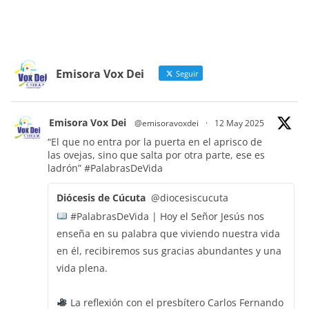
Emisora Vox Dei
Seguir
Emisora Vox Dei
@emisoravoxdei
·
12 May 2025
“El que no entra por la puerta en el aprisco de
las ovejas, sino que salta por otra parte, ese es
ladrón”
#PalabrasDeVida
Diócesis de Cúcuta
@diocesiscucuta
#PalabrasDeVida | Hoy el Señor Jesús nos
enseña en su palabra que viviendo nuestra vida
en él, recibiremos sus gracias abundantes y una
vida plena.
La reflexión con el presbítero Carlos Fernando