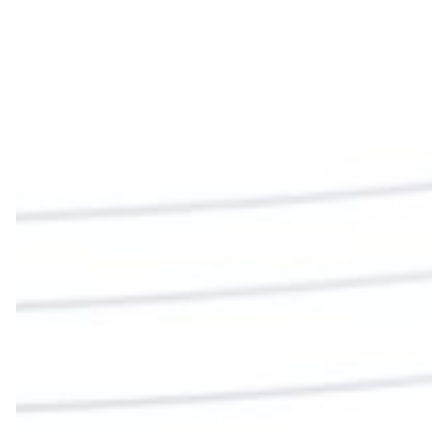
beben su sangre, no tienen vida en ustedes”
#PalabrasDeVida
Diócesis de Cúcuta
@diocesiscucuta
#PalabrasDeVida | En este día, el Señor Jesús
nos invita a alimentarnos de su Cuerpo y de su
Sangre para vivir para siempre.
La reflexión con el presbítero Roberto Alfonso
Garzón Guillen, párroco de san Francisco Javier.
Twitter
Cargar más