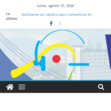
lunes, agosto 10, 2026
La ciencia desvela los 5 secretos que tiene
Lo
fácilmente un católico para convertirse en
último:
“Superancianos”
Pop Up Market atrae a cientos de visitantes y
dinamiza la economía local
Salud mental a la mesa: la importancia de
hablarlo en familia
Lo que tienen en común la nueva Película Toy
Story 5 y el Papa León XIV
Realizadores de Vox Dei fortalecen su identidad
institucional y habilidades en comunicación
visual