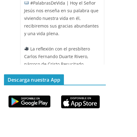
#PalabrasDeVida | Hoy el Señor
Jesús nos enseña en su palabra que
viviendo nuestra vida en él,
recibiremos sus gracias abundantes
y una vida plena.
La reflexión con el presbítero
Carlos Fernando Duarte Rivero,
párroco de Cristo Resucitado.
Twitter
Descarga nuestra App
Emisora Vox Dei
@emisoravoxdei
·
11 May 2025
“Mis ovejas escuchan mi voz, y yo
las conozco”
#PalabrasDeVida
Diócesis de Cúcuta
@diocesiscucuta