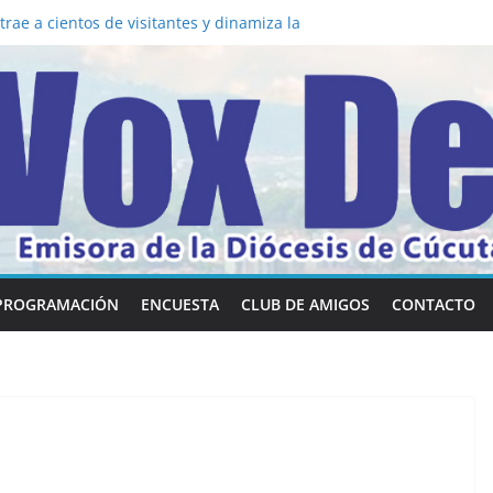
la los 5 secretos que tiene fácilmente un
nvertirse en “Superancianos”
rae a cientos de visitantes y dinamiza la
a mesa: la importancia de hablarlo en
 común la nueva Película Toy Story 5 y el
Vox Dei fortalecen su identidad
habilidades en comunicación visual
PROGRAMACIÓN
ENCUESTA
CLUB DE AMIGOS
CONTACTO