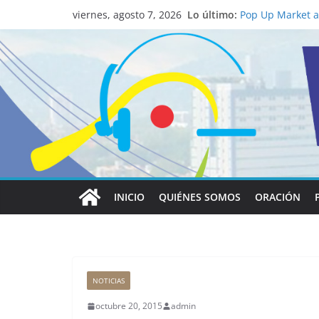
La ciencia desve
Lo último:
católico para co
viernes, agosto 7, 2026
Pop Up Market at
economía local
Salud mental a l
familia
Lo que tienen en
Papa León XIV
Realizadores de 
institucional y 
INICIO
QUIÉNES SOMOS
ORACIÓN
NOTICIAS
octubre 20, 2015
admin