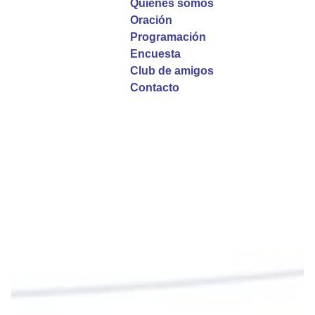
Quiénes somos
Oración
La reflexión con el presbítero Roberto Alfonso
Programación
Garzón Guillen, párroco de san Francisco Javier.
Encuesta
Club de amigos
Twitter
Contacto
Emisora Vox Dei
@emisoravoxdei
·
9 May 2025
“Si no comen la carne del Hijo del hombre y no
beben su sangre, no tienen vida en ustedes”
#PalabrasDeVida
Diócesis de Cúcuta
@diocesiscucuta
#PalabrasDeVida | En este día, el Señor Jesús
nos invita a alimentarnos de su Cuerpo y de su
Sangre para vivir para siempre.
La reflexión con el presbítero Roberto Alfonso
Garzón Guillen, párroco de san Francisco Javier.