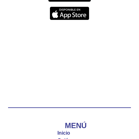
nos recuerda que nos ama, que nos busca y que
quien escucha su voz, no será arrebatado de su
lado.
La reflexión con el presbítero Carlos Fernando
Duarte Rivero, párroco de Cristo Resucitado.
Twitter
Emisora Vox Dei
@emisoravoxdei
·
10 May 2025
“Tú tienes palabras de vida eterna”
#PalabrasDeVida
Diócesis de Cúcuta
@diocesiscucuta
#PalabrasDeVida | El #Evangelio nos recuerda
que, incluso cuando las cosas parecen difíciles o
MENÚ
incomprensibles, la verdadera fe nos guía y nos
Inicio
fortalece.