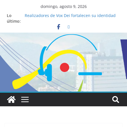
domingo, agosto 9, 2026
Lo
Realizadores de Vox Dei fortalecen su identidad
último:
institucional y habilidades en comunicación
visual
La ciencia desvela los 5 secretos que tiene
fácilmente un católico para convertirse en
“Superancianos”
Pop Up Market atrae a cientos de visitantes y
dinamiza la economía local
Salud mental a la mesa: la importancia de
hablarlo en familia
Lo que tienen en común la nueva Película Toy
Story 5 y el Papa León XIV