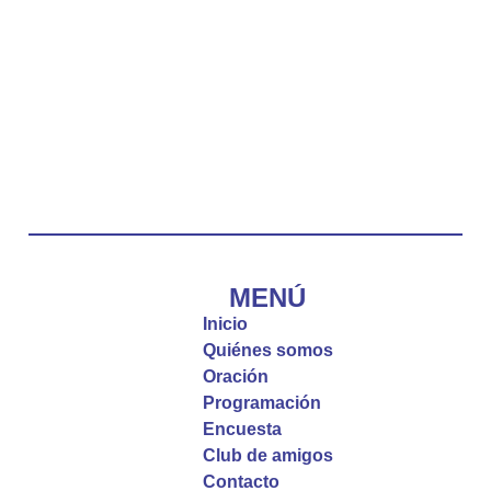
Duarte Rivero, párroco de Cristo Resucitado.
Twitter
Emisora Vox Dei
@emisoravoxdei
·
10 May 2025
“Tú tienes palabras de vida eterna”
#PalabrasDeVida
Diócesis de Cúcuta
@diocesiscucuta
#PalabrasDeVida | El #Evangelio nos recuerda
que, incluso cuando las cosas parecen difíciles o
MENÚ
incomprensibles, la verdadera fe nos guía y nos
Inicio
fortalece.
Quiénes somos
Oración
La reflexión con el presbítero Roberto Alfonso
Programación
Garzón Guillen, párroco de san Francisco Javier.
Encuesta
Club de amigos
Twitter
Contacto