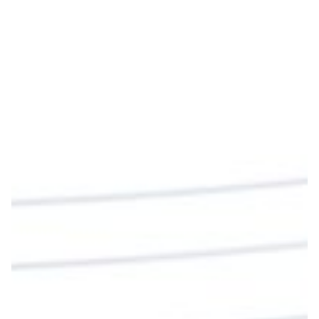
Emisora Vox Dei
@emisoravoxdei
·
9 May 2025
“Si no comen la carne del Hijo del hombre y no
beben su sangre, no tienen vida en ustedes”
#PalabrasDeVida
Diócesis de Cúcuta
@diocesiscucuta
#PalabrasDeVida | En este día, el Señor Jesús
nos invita a alimentarnos de su Cuerpo y de su
Sangre para vivir para siempre.
La reflexión con el presbítero Roberto Alfonso
Garzón Guillen, párroco de san Francisco Javier.
Twitter
Cargar más