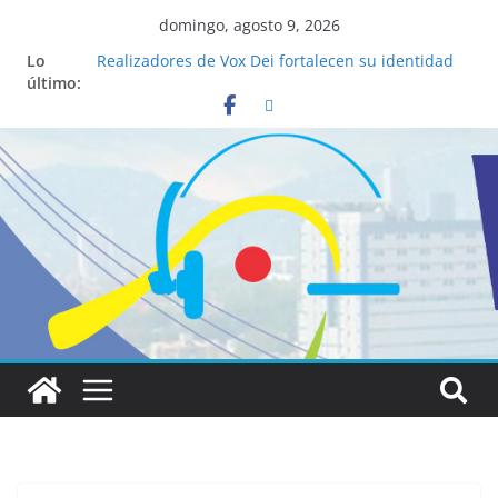
domingo, agosto 9, 2026
Lo
Realizadores de Vox Dei fortalecen su identidad
último:
institucional y habilidades en comunicación
visual
La ciencia desvela los 5 secretos que tiene
fácilmente un católico para convertirse en
“Superancianos”
Pop Up Market atrae a cientos de visitantes y
dinamiza la economía local
Salud mental a la mesa: la importancia de
hablarlo en familia
Lo que tienen en común la nueva Película Toy
Story 5 y el Papa León XIV