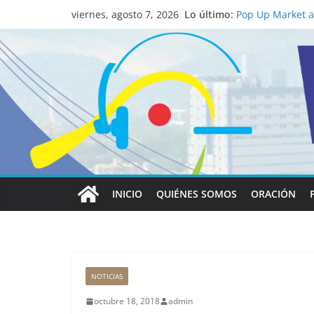
La ciencia desve
Lo último:
católico para co
viernes, agosto 7, 2026
Pop Up Market at
economía local
Salud mental a l
familia
Lo que tienen en
Papa León XIV
Realizadores de 
institucional y 
INICIO
QUIÉNES SOMOS
ORACIÓN
NOTICIAS
octubre 18, 2018
admin