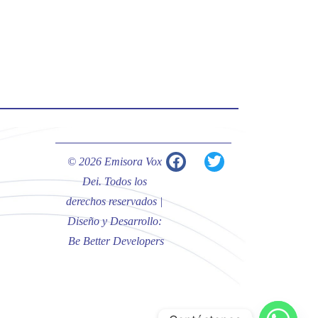
#PalabrasDeVida | Hoy en el
#Evangelio Jesús nos recuerda que
nos ama, que nos busca y que quien
escucha su voz, no será arrebatado
de su lado.
La reflexión con el presbítero
Carlos Fernando Duarte Rivero,
párroco de Cristo Resucitado.
© 2026 Emisora Vox
Twitter
Dei. Todos los
derechos reservados |
Diseño y Desarrollo:
Emisora Vox Dei
@emisoravoxdei
·
Be Better Developers
10 May 2025
“Tú tienes palabras de vida eterna”
#PalabrasDeVida
Diócesis de Cúcuta
@diocesiscucuta