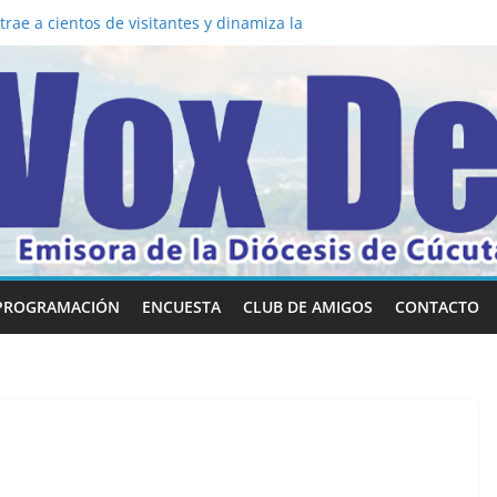
la los 5 secretos que tiene fácilmente un
nvertirse en “Superancianos”
rae a cientos de visitantes y dinamiza la
a mesa: la importancia de hablarlo en
 común la nueva Película Toy Story 5 y el
Vox Dei fortalecen su identidad
habilidades en comunicación visual
PROGRAMACIÓN
ENCUESTA
CLUB DE AMIGOS
CONTACTO