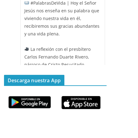
#PalabrasDeVida | Hoy el Señor
Jesús nos enseña en su palabra que
viviendo nuestra vida en él,
recibiremos sus gracias abundantes
y una vida plena.
La reflexión con el presbítero
Carlos Fernando Duarte Rivero,
párroco de Cristo Resucitado.
Twitter
Descarga nuestra App
Emisora Vox Dei
@emisoravoxdei
·
11 May 2025
“Mis ovejas escuchan mi voz, y yo
las conozco”
#PalabrasDeVida
Diócesis de Cúcuta
@diocesiscucuta