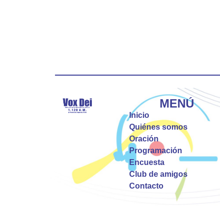
MENÚ
Inicio
Quiénes somos
Oración
Programación
Encuesta
Club de amigos
Contacto