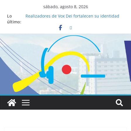
sábado, agosto 8, 2026
Lo
Realizadores de Vox Dei fortalecen su identidad
último:
institucional y habilidades en comunicación
visual
La ciencia desvela los 5 secretos que tiene
fácilmente un católico para convertirse en
“Superancianos”
Pop Up Market atrae a cientos de visitantes y
dinamiza la economía local
Salud mental a la mesa: la importancia de
hablarlo en familia
Lo que tienen en común la nueva Película Toy
Story 5 y el Papa León XIV