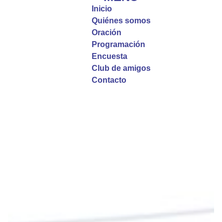
incomprensibles, la verdadera fe nos guía y nos
Inicio
fortalece.
Quiénes somos
Oración
La reflexión con el presbítero Roberto Alfonso
Programación
Garzón Guillen, párroco de san Francisco Javier.
Encuesta
Club de amigos
Twitter
Contacto
Emisora Vox Dei
@emisoravoxdei
·
9 May 2025
“Si no comen la carne del Hijo del hombre y no
beben su sangre, no tienen vida en ustedes”
#PalabrasDeVida
Diócesis de Cúcuta
@diocesiscucuta
#PalabrasDeVida | En este día, el Señor Jesús
nos invita a alimentarnos de su Cuerpo y de su
Sangre para vivir para siempre.
La reflexión con el presbítero Roberto Alfonso