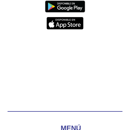
Diócesis de Cúcuta
@diocesiscucuta
#PalabrasDeVida | Hoy en el #Evangelio Jesús
nos recuerda que nos ama, que nos busca y que
quien escucha su voz, no será arrebatado de su
lado.
La reflexión con el presbítero Carlos Fernando
Duarte Rivero, párroco de Cristo Resucitado.
Twitter
Emisora Vox Dei
@emisoravoxdei
·
10 May 2025
“Tú tienes palabras de vida eterna”
#PalabrasDeVida
Diócesis de Cúcuta
@diocesiscucuta
#PalabrasDeVida | El #Evangelio nos recuerda
que, incluso cuando las cosas parecen difíciles o
MENÚ