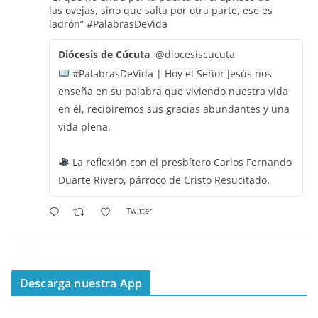
las ovejas, sino que salta por otra parte, ese es
ladrón”
#PalabrasDeVida
Diócesis de Cúcuta
@diocesiscucuta
#PalabrasDeVida | Hoy el Señor Jesús nos
enseña en su palabra que viviendo nuestra vida
en él, recibiremos sus gracias abundantes y una
vida plena.
La reflexión con el presbítero Carlos Fernando
Duarte Rivero, párroco de Cristo Resucitado.
Twitter
Emisora Vox Dei
@emisoravoxdei
·
11 May 2025
“Mis ovejas escuchan mi voz, y yo las conozco”
Descarga nuestra App
#PalabrasDeVida