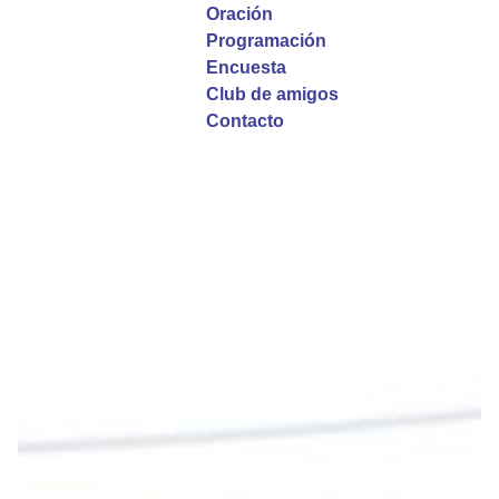
Oración
La reflexión con el presbítero Roberto Alfonso
Programación
Garzón Guillen, párroco de san Francisco Javier.
Encuesta
Club de amigos
Twitter
Contacto
Emisora Vox Dei
@emisoravoxdei
·
9 May 2025
“Si no comen la carne del Hijo del hombre y no
beben su sangre, no tienen vida en ustedes”
#PalabrasDeVida
Diócesis de Cúcuta
@diocesiscucuta
#PalabrasDeVida | En este día, el Señor Jesús
nos invita a alimentarnos de su Cuerpo y de su
Sangre para vivir para siempre.
La reflexión con el presbítero Roberto Alfonso
Garzón Guillen, párroco de san Francisco Javier.