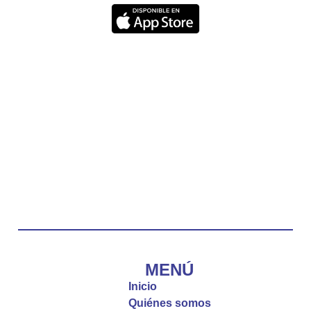
nos recuerda que nos ama, que nos busca y que
quien escucha su voz, no será arrebatado de su
lado.
La reflexión con el presbítero Carlos Fernando
Duarte Rivero, párroco de Cristo Resucitado.
Twitter
Emisora Vox Dei
@emisoravoxdei
·
10 May 2025
“Tú tienes palabras de vida eterna”
#PalabrasDeVida
Diócesis de Cúcuta
@diocesiscucuta
#PalabrasDeVida | El #Evangelio nos recuerda
que, incluso cuando las cosas parecen difíciles o
MENÚ
incomprensibles, la verdadera fe nos guía y nos
Inicio
fortalece.
Quiénes somos