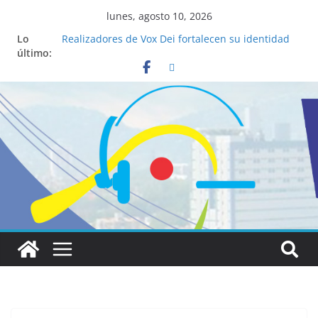
lunes, agosto 10, 2026
Lo
Realizadores de Vox Dei fortalecen su identidad
último:
institucional y habilidades en comunicación
visual
La ciencia desvela los 5 secretos que tiene
fácilmente un católico para convertirse en
“Superancianos”
Pop Up Market atrae a cientos de visitantes y
dinamiza la economía local
Salud mental a la mesa: la importancia de
hablarlo en familia
Lo que tienen en común la nueva Película Toy
Story 5 y el Papa León XIV