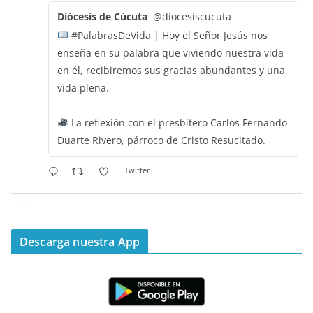
Diócesis de Cúcuta
@diocesiscucuta
#PalabrasDeVida | Hoy el Señor Jesús nos
enseña en su palabra que viviendo nuestra vida
en él, recibiremos sus gracias abundantes y una
vida plena.
La reflexión con el presbítero Carlos Fernando
Duarte Rivero, párroco de Cristo Resucitado.
Twitter
Emisora Vox Dei
@emisoravoxdei
·
11 May 2025
“Mis ovejas escuchan mi voz, y yo las conozco”
Descarga nuestra App
#PalabrasDeVida
Diócesis de Cúcuta
@diocesiscucuta
#PalabrasDeVida | Hoy en el #Evangelio Jesús