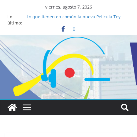
viernes, agosto 7, 2026
Lo
Lo que tienen en común la nueva Película Toy
último:
Story 5 y el Papa León XIV
Realizadores de Vox Dei fortalecen su identidad
institucional y habilidades en comunicación
visual
La ciencia desvela los 5 secretos que tiene
fácilmente un católico para convertirse en
“Superancianos”
Pop Up Market atrae a cientos de visitantes y
dinamiza la economía local
Salud mental a la mesa: la importancia de
hablarlo en familia