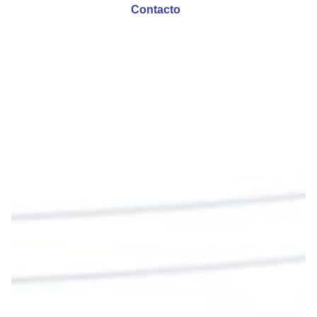
Contacto
Emisora Vox Dei
@emisoravoxdei
·
9 May 2025
“Si no comen la carne del Hijo del hombre y no
beben su sangre, no tienen vida en ustedes”
#PalabrasDeVida
Diócesis de Cúcuta
@diocesiscucuta
#PalabrasDeVida | En este día, el Señor Jesús
nos invita a alimentarnos de su Cuerpo y de su
Sangre para vivir para siempre.
La reflexión con el presbítero Roberto Alfonso
Garzón Guillen, párroco de san Francisco Javier.
Twitter
Cargar más