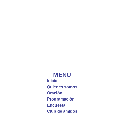
La reflexión con el presbítero Carlos Fernando
Duarte Rivero, párroco de Cristo Resucitado.
Twitter
Emisora Vox Dei
@emisoravoxdei
·
10 May 2025
“Tú tienes palabras de vida eterna”
#PalabrasDeVida
Diócesis de Cúcuta
@diocesiscucuta
#PalabrasDeVida | El #Evangelio nos recuerda
que, incluso cuando las cosas parecen difíciles o
MENÚ
incomprensibles, la verdadera fe nos guía y nos
Inicio
fortalece.
Quiénes somos
Oración
La reflexión con el presbítero Roberto Alfonso
Programación
Garzón Guillen, párroco de san Francisco Javier.
Encuesta
Club de amigos
Twitter