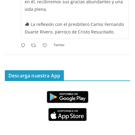
en él, recibiremos sus gracias abundantes y una
vida plena.
La reflexión con el presbítero Carlos Fernando
Duarte Rivero, párroco de Cristo Resucitado.
Twitter
Emisora Vox Dei
@emisoravoxdei
·
11 May 2025
“Mis ovejas escuchan mi voz, y yo las conozco”
Descarga nuestra App
#PalabrasDeVida
Diócesis de Cúcuta
@diocesiscucuta
#PalabrasDeVida | Hoy en el #Evangelio Jesús
nos recuerda que nos ama, que nos busca y que
quien escucha su voz, no será arrebatado de su
lado.